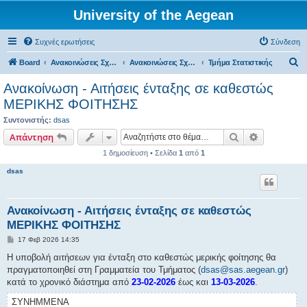
University of the Aegean
Συχνές ερωτήσεις
Σύνδεση
Α
Board
Ανακοινώσεις Σχολών, Τμημάτων, Συλλόγων & Υπηρεσιών
Ανακοινώσεις Σχολών & Τμημάτων (Σάμος)
Τμήμα Στατιστικής
ν
Ανακοίνωση - Αιτήσεις ένταξης σε καθεστώς
α
ΜΕΡΙΚΗΣ ΦΟΙΤΗΣΗΣ
ζ
Συντονιστής:
dsas
ή
Αναζήτηση
Ειδική ανα
Απάντηση
τ
1 δημοσίευση • Σελίδα
1
από
1
η
dsas
σ
η
Ανακοίνωση - Αιτήσεις ένταξης σε καθεστώς
ΜΕΡΙΚΗΣ ΦΟΙΤΗΣΗΣ
Δ
17 Φεβ 2026 14:35
η
μ
Η υποβολή αιτήσεων για ένταξη στο καθεστώς μερικής φοίτησης θα
ο
πραγματοποιηθεί στη Γραμματεία του Τμήματος (
dsas@sas.aegean.gr
)
σ
ί
κατά το χρονικό διάστημα από
23-02-2026
έως και
13-03-2026
.
ε
υ
ΣΥΝΗΜΜΈΝΑ
σ