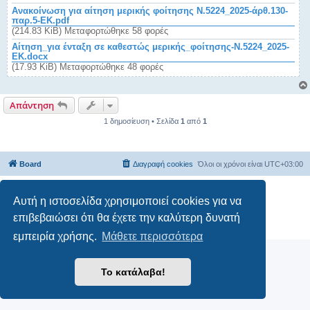
η
Ανακοίνωση για αίτηση μερικής φοίτησης Ν.5224_2025-άρθ.130-
παρ.5-ΕΚ.pdf
(214.83 KiB) Μεταφορτώθηκε 58 φορές
Αίτηση_για ένταξη σε καθεστώς μερικής_φοίτησης-Ν.5224_2025-
ΕΚ.docx
(17.93 KiB) Μεταφορτώθηκε 48 φορές
Απάντηση
1 δημοσίευση • Σελίδα
1
από
1
Board
Διαγραφή cookies
Όλοι οι χρόνοι είναι
UTC+03:00
Δημιουργήθηκε από
phpBB
® Forum Software © phpBB Limited
Αυτή η ιστοσελίδα χρησιμοποιεί cookies για να
Ελληνική μετάφραση από το
phpbbgr.com
επιβεβαιώσει ότι θα έχετε την καλύτερη δυνατή
Απόρρητο
|
Όροι
εμπειρία χρήσης.
Μάθετε περισσότερα
Το κατάλαβα!