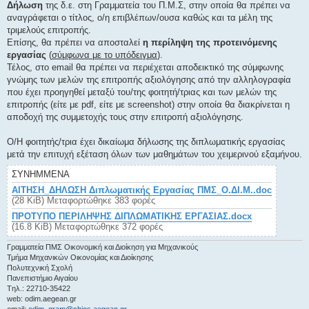
Δήλωση
της δ.ε. στη Γραμματεία του Π.Μ.Σ, στην οποία θα πρέπει να
αναγράφεται ο τίτλος, ο/η επιβλέπων/ουσα καθώς και τα μέλη της
τριμελούς επιτροπής.
Επίσης, θα πρέπει να αποσταλεί
η περίληψη της προτεινόμενης
εργασίας
(
σύμφωνα με το υπόδειγμα
).
Τέλος, στο email θα πρέπει να περιέχεται αποδεικτικό της σύμφωνης
γνώμης των μελών της επιτροπής αξιολόγησης από την αλληλογραφία
που έχει προηγηθεί μεταξύ του/της φοιτητή/τριας και των μελών της
επιτροπής (είτε με pdf, είτε με screenshot) στην οποία θα διακρίνεται η
αποδοχή της συμμετοχής τους στην επιτροπή αξιολόγησης.
Ο/Η φοιτητής/τρια έχει δικαίωμα δήλωσης της διπλωματικής εργασίας
μετά την επιτυχή εξέταση όλων των μαθημάτων του χειμερινού εξαμήνου.
ΣΥΝΗΜΜΈΝΑ
ΑΙΤΗΣΗ_ΔΗΛΩΣΗ Διπλωματικής Εργασίας ΠΜΣ_Ο.ΔΙ.Μ..doc
(28 KiB) Μεταφορτώθηκε 383 φορές
ΠΡΟΤΥΠΟ ΠΕΡΙΛΗΨΗΣ ΔΙΠΛΩΜΑΤΙΚΗΣ ΕΡΓΑΣΙΑΣ.docx
(16.8 KiB) Μεταφορτώθηκε 372 φορές
Γραμματεία ΠΜΣ Οικονομική και Διοίκηση για Μηχανικούς
Τμήμα Μηχανικών Οικονομίας και Διοίκησης
Πολυτεχνική Σχολή
Πανεπιστήμιο Αιγαίου
Tηλ.: 22710-35422
web: odim.aegean.gr