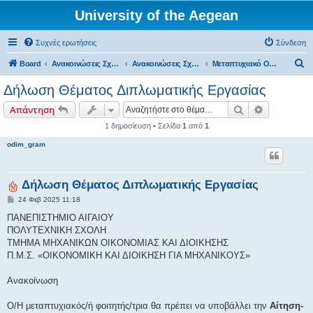
University of the Aegean
Συχνές ερωτήσεις
Σύνδεση
Α
Board
Ανακοινώσεις Σχολών, Τμημάτων, Συλλόγων & Υπηρεσιών
Ανακοινώσεις Σχολών & Τμημάτων (Χίος)
Μεταπτυχιακό ΟΔΙΜ
ν
Δήλωση Θέματος Διπλωματικής Εργασίας
α
Αναζήτηση
Ειδική ανα
Απάντηση
ζ
1 δημοσίευση • Σελίδα
1
από
1
ή
odim_gram
τ
η
σ
Δήλωση Θέματος Διπλωματικής Εργασίας
η
Δ
24 Φεβ 2025 11:18
η
μ
ΠΑΝΕΠΙΣΤΗΜΙΟ ΑΙΓΑΙΟΥ
ο
ΠΟΛΥΤΕΧΝΙΚΗ ΣΧΟΛΗ
σ
ί
ΤΜΗΜΑ ΜΗΧΑΝΙΚΩΝ ΟΙΚΟΝΟΜΙΑΣ ΚΑΙ ΔΙΟΙΚΗΣΗΣ
ε
Π.Μ.Σ. «ΟΙΚΟΝΟΜΙΚΗ ΚΑΙ ΔΙΟΙΚΗΣΗ ΓΙΑ ΜΗΧΑΝΙΚΟΥΣ»
υ
σ
η
Ανακοίνωση
Ο/Η μεταπτυχιακός/ή φοιτητής/τρια θα πρέπει να υποβάλλει την
Αίτηση-