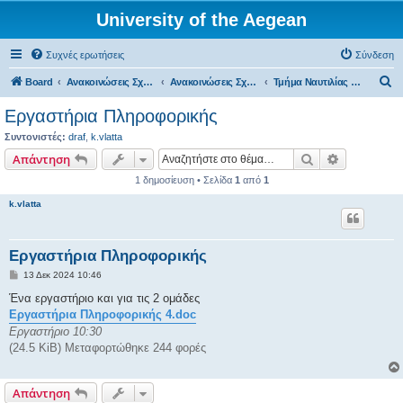
University of the Aegean
Συχνές ερωτήσεις
Σύνδεση
Α
Board
Ανακοινώσεις Σχολών, Τμημάτων, Συλλόγων & Υπηρεσιών
Ανακοινώσεις Σχολών & Τμημάτων (Χίος)
Τμήμα Ναυτιλίας - Αρχειοθετημένες Αναρτήσεις
ν
Εργαστήρια Πληροφορικής
α
Συντονιστές:
draf
,
k.vlatta
ζ
Αναζήτηση
Ειδική ανα
Απάντηση
ή
1 δημοσίευση • Σελίδα
1
από
1
τ
k.vlatta
η
σ
Εργαστήρια Πληροφορικής
η
Δ
13 Δεκ 2024 10:46
η
μ
Ένα εργαστήριο και για τις 2 ομάδες
ο
Εργαστήρια Πληροφορικής 4.doc
σ
ί
Εργαστήριο 10:30
ε
(24.5 KiB) Μεταφορτώθηκε 244 φορές
υ
σ
η
Απάντηση