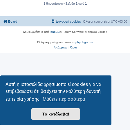
1 δημοσίευση • Σελίδα
1
από
1
Board
Διαγραφή cookies
Όλοι οι χρόνοι είναι
UTC+03:00
Δημιουργήθηκε από
phpBB
® Forum Software © phpBB Limited
Ελληνική μετάφραση από το
phpbbgr.com
Απόρρητο
|
Όροι
Αυτή η ιστοσελίδα χρησιμοποιεί cookies για να
επιβεβαιώσει ότι θα έχετε την καλύτερη δυνατή
εμπειρία χρήσης.
Μάθετε περισσότερα
Το κατάλαβα!