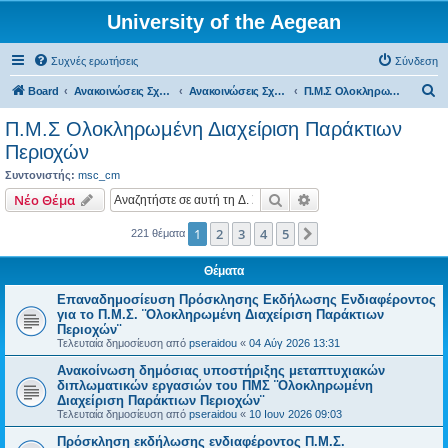
University of the Aegean
Συχνές ερωτήσεις
Σύνδεση
Α
Board
Ανακοινώσεις Σχολών, Τμημάτων, Συλλόγων & Υπηρεσιών
Ανακοινώσεις Σχολών & Τμημάτων (Μυτιλήνη)
Π.Μ.Σ Ολοκληρωμένη Διαχείριση Παράκτιων Περιοχών
ν
Π.Μ.Σ Ολοκληρωμένη Διαχείριση Παράκτιων
α
Περιοχών
ζ
Συντονιστής:
msc_cm
ή
Αναζήτηση
Ειδική αναζήτηση
Νέο Θέμα
τ
1
2
3
4
5
Επόμενη
221 θέματα
η
σ
Θέματα
η
Επαναδημοσίευση Πρόσκλησης Εκδήλωσης Ενδιαφέροντος
για το Π.Μ.Σ. ¨Ολοκληρωμένη Διαχείριση Παράκτιων
Περιοχών¨
Τελευταία δημοσίευση από
pseraidou
«
04 Αύγ 2026 13:31
Ανακοίνωση δημόσιας υποστήριξης μεταπτυχιακών
διπλωματικών εργασιών του ΠΜΣ ¨Ολοκληρωμένη
Διαχείριση Παράκτιων Περιοχών¨
Τελευταία δημοσίευση από
pseraidou
«
10 Ιουν 2026 09:03
Πρόσκληση εκδήλωσης ενδιαφέροντος Π.Μ.Σ.