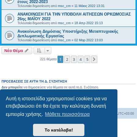
έτους 2022-2023
Τελευταία δημοσίευση από
msc_cm
«
11 Μάιος 2022 13:31
ΑΝΑΚΟΙΝΩΣΗ ΓΙΑ ΤΗΝ ΥΠΟΒΟΛΗ ΑΙΤΗΣΕΩΝ ΟΡΚΩΜΟΣΙΑΣ
26ης ΜΑΪΟΥ 2022
Τελευταία δημοσίευση από
msc_cm
«
18 Απρ 2022 15:13
Ανακοίνωση Δημόσιας Υποστήριξης Μεταπτυχιακής
Διπλωματικής Εργασίας
Τελευταία δημοσίευση από
msc_cm
«
02 Μαρ 2022 13:03
Νέο Θέμα
1
2
3
4
5
Επόμενη
221 θέματα
ΠΡΟΣΒΆΣΕΙΣ ΣΕ ΑΥΤΉ ΤΗ Δ. ΣΥΖΉΤΗΣΗ
Δεν μπορείτε
να δημοσιεύετε νέα θέματα σε αυτή τη Δ. Συζήτηση
Δεν μπορείτε
να απαντάτε σε θέματα σε αυτή τη Δ. Συζήτηση
Δεν μπορείτε
να επεξεργάζεστε τις δημοσιεύσεις σας σε αυτή τη Δ. Συζήτηση
Αυτή η ιστοσελίδα χρησιμοποιεί cookies για να
Δεν μπορείτε
να διαγράφετε τις δημοσιεύσεις σας σε αυτή τη Δ. Συζήτηση
Δεν μπορείτε
να επισυνάπτετε αρχεία σε αυτή τη Δ. Συζήτηση
επιβεβαιώσει ότι θα έχετε την καλύτερη δυνατή
Board
Διαγραφή cookies
Όλοι οι χρόνοι είναι
UTC+03:00
εμπειρία χρήσης.
Μάθετε περισσότερα
Δημιουργήθηκε από
phpBB
® Forum Software © phpBB Limited
Το κατάλαβα!
Ελληνική μετάφραση από το
phpbbgr.com