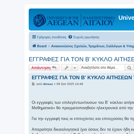
Unive
Γρήγορες συνδέσεις
Συχνές ερωτήσεις
Board
Ανακοινώσεις Σχολών, Τμημάτων, Συλλόγων & Υπη
ΕΓΓΡΑΦΕΣ ΓΙΑ ΤΟΝ Β' ΚΥΚΛΟ ΑΙΤΗΣΕ
Α
Απάντηση
ΕΓΓΡΑΦΕΣ ΓΙΑ ΤΟΝ Β' ΚΥΚΛΟ ΑΙΤΗΣΕΩΝ Τ
Δ
από
dmsas
»
09 Σεπ 2025 14:48
η
μ
ο
σ
ί
Οι εγγραφές των επιλεγέντων/ουσων του Β΄ κύκλου αιτή
ε
Μαθηματικά» θα πραγματοποιηθούν ηλεκτρονικά από τη
υ
σ
η
Για την εγγραφή τους οι επιτυχόντες και επιτυχούσες θα π
Απαραίτητα δικαιολογητικά (για όσους δεν τα έχουν ήδη κ