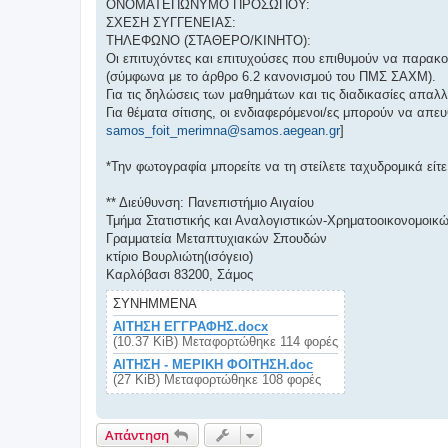
ΟΝΟΜΑΤΕΠΩΝΥΜΟ ΠΡΟΣΩΠΟΥ:
ΣΧΕΣΗ ΣΥΓΓΕΝΕΙΑΣ:
ΤΗΛΕΦΩΝΟ (ΣΤΑΘΕΡΟ/ΚΙΝΗΤΟ):
Οι επιτυχόντες και επιτυχούσες που επιθυμούν να παρακ
(σύμφωνα με το άρθρο 6.2 κανονισμού του ΠΜΣ ΣΑΧΜ).
Για τις δηλώσεις των μαθημάτων και τις διαδικασίες απα
Για θέματα σίτισης, οι ενδιαφερόμενοι/ες μπορούν να απευ
samos_foit_merimna@samos.aegean.gr
]
*Την φωτογραφία μπορείτε να τη στείλετε ταχυδρομικά είτ
** Διεύθυνση: Πανεπιστήμιο Αιγαίου
Τμήμα Στατιστικής και Αναλογιστικών-Χρηματοοικονομοι
Γραμματεία Μεταπτυχιακών Σπουδών
κτίριο Βουρλιώτη(ισόγειο)
Καρλόβασι 83200, Σάμος
ΣΥΝΗΜΜΈΝΑ
ΑΙΤΗΣΗ ΕΓΓΡΑΦΗΣ.docx
(10.37 KiB) Μεταφορτώθηκε 114 φορές
ΑΙΤΗΣΗ - ΜΕΡΙΚΗ ΦΟΙΤΗΣΗ.doc
(27 KiB) Μεταφορτώθηκε 108 φορές
Απάντηση