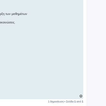
ναρξη των μαθημάτων
ακοινώσεις.
Κ
ο
1 δημοσίευση • Σελίδα
1
από
1
ρ
υ