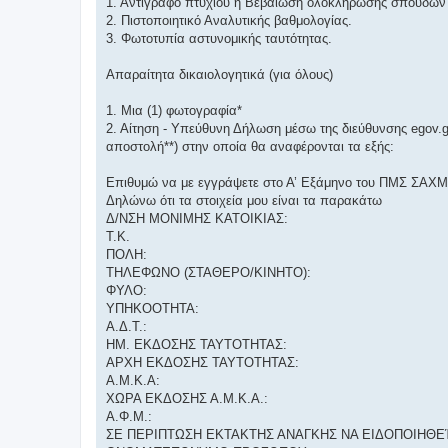
1. Αντίγραφο πτυχίου ή Βεβαίωση ολοκλήρωσης σπουδών
2. Πιστοποιητικό Αναλυτικής βαθμολογίας.
3. Φωτοτυπία αστυνομικής ταυτότητας.
Απαραίτητα δικαιολογητικά (για όλους)
1. Μια (1) φωτογραφία*
2. Αίτηση - Υπεύθυνη Δήλωση μέσω της διεύθυνσης egov.
αποστολή**) στην οποία θα αναφέρονται τα εξής:
Επιθυμώ να με εγγράψετε στο Α’ Εξάμηνο του ΠΜΣ ΣΑΧΜ
Δηλώνω ότι τα στοιχεία μου είναι τα παρακάτω
Δ/ΝΣΗ ΜΟΝΙΜΗΣ ΚΑΤΟΙΚΙΑΣ:
Τ.Κ.
ΠΟΛΗ:
ΤΗΛΕΦΩΝΟ (ΣΤΑΘΕΡΟ/ΚΙΝΗΤΟ):
ΦΥΛΟ:
ΥΠΗΚΟΟΤΗΤΑ:
Α.Δ.Τ.:
ΗΜ. ΕΚΔΟΣΗΣ ΤΑΥΤΟΤΗΤΑΣ:
ΑΡΧΗ ΕΚΔΟΣΗΣ ΤΑΥΤΟΤΗΤΑΣ:
Α.Μ.Κ.Α:
ΧΩΡΑ ΕΚΔΟΣΗΣ Α.Μ.Κ.Α.:
Α.Φ.Μ.:
ΣΕ ΠΕΡΙΠΤΩΣΗ ΕΚΤΑΚΤΗΣ ΑΝΑΓΚΗΣ ΝΑ ΕΙΔΟΠΟΙΗΘΕ