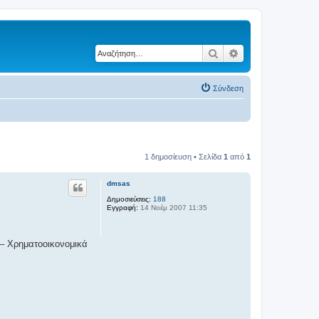
Αναζήτηση
Ειδική αναζήτηση
Σύνδεση
1 δημοσίευση • Σελίδα
1
από
1
dmsas
Δημοσιεύσεις:
188
Εγγραφή:
14 Νοέμ 2007 11:35
– Χρηματοοικονομικά