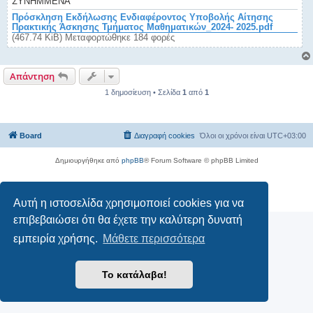
ΣΥΝΗΜΜΈΝΑ
υ
σ
Πρόσκληση Εκδήλωσης Ενδιαφέροντος Υποβολής Αίτησης
η
Πρακτικής Άσκησης Τμήματος Μαθηματικών_2024- 2025.pdf
(467.74 KiB) Μεταφορτώθηκε 184 φορές
Απάντηση
1 δημοσίευση • Σελίδα
1
από
1
Board
Διαγραφή cookies
Όλοι οι χρόνοι είναι
UTC+03:00
Δημιουργήθηκε από
phpBB
® Forum Software © phpBB Limited
Ελληνική μετάφραση από το
phpbbgr.com
Απόρρητο
|
Όροι
Αυτή η ιστοσελίδα χρησιμοποιεί cookies για να
επιβεβαιώσει ότι θα έχετε την καλύτερη δυνατή
εμπειρία χρήσης.
Μάθετε περισσότερα
Το κατάλαβα!