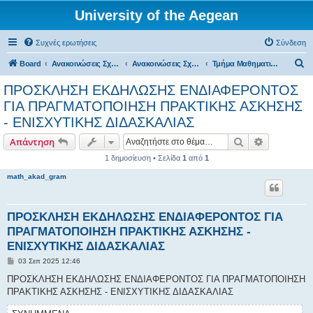
University of the Aegean
Συχνές ερωτήσεις
Σύνδεση
Α
Board
Ανακοινώσεις Σχολών, Τμημάτων, Συλλόγων & Υπηρεσιών
Ανακοινώσεις Σχολών & Τμημάτων (Σάμος)
Τμήμα Μαθηματικών
ν
ΠΡΟΣΚΛΗΣΗ ΕΚΔΗΛΩΣΗΣ ΕΝΔΙΑΦΕΡΟΝΤΟΣ
α
ΓΙΑ ΠΡΑΓΜΑΤΟΠΟΙΗΣΗ ΠΡΑΚΤΙΚΗΣ ΑΣΚΗΣΗΣ
ζ
- ΕΝΙΣΧΥΤΙΚΗΣ ΔΙΔΑΣΚΑΛΙΑΣ
ή
Αναζήτηση
Ειδική ανα
Απάντηση
τ
1 δημοσίευση • Σελίδα
1
από
1
η
math_akad_gram
σ
η
ΠΡΟΣΚΛΗΣΗ ΕΚΔΗΛΩΣΗΣ ΕΝΔΙΑΦΕΡΟΝΤΟΣ ΓΙΑ
ΠΡΑΓΜΑΤΟΠΟΙΗΣΗ ΠΡΑΚΤΙΚΗΣ ΑΣΚΗΣΗΣ -
ΕΝΙΣΧΥΤΙΚΗΣ ΔΙΔΑΣΚΑΛΙΑΣ
Δ
03 Σεπ 2025 12:46
η
μ
ΠΡΟΣΚΛΗΣΗ ΕΚΔΗΛΩΣΗΣ ΕΝΔΙΑΦΕΡΟΝΤΟΣ ΓΙΑ ΠΡΑΓΜΑΤΟΠΟΙΗΣΗ
ο
ΠΡΑΚΤΙΚΗΣ ΑΣΚΗΣΗΣ - ΕΝΙΣΧΥΤΙΚΗΣ ΔΙΔΑΣΚΑΛΙΑΣ
σ
ί
ε