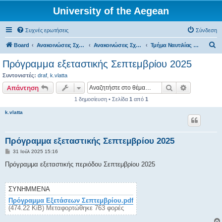
University of the Aegean
Συχνές ερωτήσεις
Σύνδεση
Α
Board
Ανακοινώσεις Σχολών, Τμημάτων, Συλλόγων & Υπηρεσιών
Ανακοινώσεις Σχολών & Τμημάτων (Χίος)
Τμήμα Ναυτιλίας - Αρχειοθετημένες Αναρτήσεις
ν
Πρόγραμμα εξεταστικής Σεπτεμβρίου 2025
α
Συντονιστές:
draf
,
k.vlatta
ζ
Αναζήτηση
Ειδική ανα
Απάντηση
ή
1 δημοσίευση • Σελίδα
1
από
1
τ
k.vlatta
η
σ
Πρόγραμμα εξεταστικής Σεπτεμβρίου 2025
η
Δ
31 Ιούλ 2025 15:16
η
μ
Πρόγραμμα εξεταστικής περιόδου Σεπτεμβρίου 2025
ο
σ
ί
ε
ΣΥΝΗΜΜΈΝΑ
υ
σ
Πρόγραμμα Εξετάσεων Σεπτεμβρίου.pdf
η
(474.22 KiB) Μεταφορτώθηκε 763 φορές