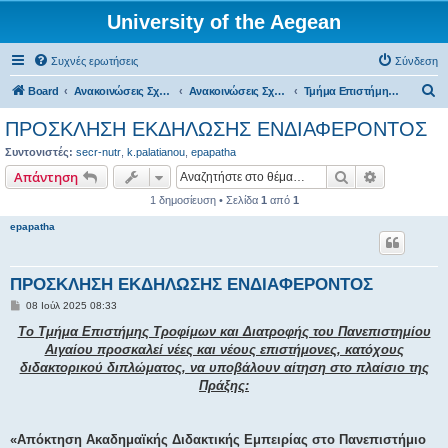
University of the Aegean
Συχνές ερωτήσεις
Σύνδεση
Α
Board
Ανακοινώσεις Σχολών, Τμημάτων, Συλλόγων & Υπηρεσιών
Ανακοινώσεις Σχολών & Τμημάτων (Λήμνος)
Τμήμα Επιστήμης Τροφίμων και Διατροφής
ν
ΠΡΟΣΚΛΗΣΗ ΕΚΔΗΛΩΣΗΣ ΕΝΔΙΑΦΕΡΟΝΤΟΣ
α
Συντονιστές:
secr-nutr
,
k.palatianou
,
epapatha
ζ
Αναζήτηση
Ειδική ανα
Απάντηση
ή
1 δημοσίευση • Σελίδα
1
από
1
τ
epapatha
η
σ
ΠΡΟΣΚΛΗΣΗ ΕΚΔΗΛΩΣΗΣ ΕΝΔΙΑΦΕΡΟΝΤΟΣ
η
Δ
08 Ιούλ 2025 08:33
η
μ
Το Τμήμα Επιστήμης Τροφίμων και Διατροφής του Πανεπιστημίου
ο
Αιγαίου προσκαλεί νέες και νέους επιστήμονες, κατόχους
σ
ί
διδακτορικού διπλώματος, να υποβάλουν αίτηση στο πλαίσιο της
ε
Πράξης:
υ
σ
η
«Απόκτηση Ακαδημαϊκής Διδακτικής Εμπειρίας στο Πανεπιστήμιο