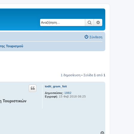
Αναζήτηση
Ειδική αναζήτηση
Σύνδεση
ησης Τουρισμού
1 δημοσίευση • Σελίδα
1
από
1
todit_gram_foit
Δημοσιεύσεις:
1882
Εγγραφή:
15 Φεβ 2018 08:25
η Τουριστικών
Κ