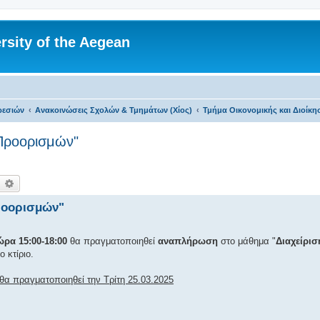
rsity of the Aegean
ρεσιών
Ανακοινώσεις Σχολών & Τμημάτων (Χίος)
Τμήμα Οικονομικής και Διοίκ
Προορισμών"
ναζήτηση
Ειδική αναζήτηση
ροορισμών"
ώρα 15:00-18:00
θα πραγματοποιηθεί
αναπλήρωση
στο μάθημα "
Διαχείρισ
ο κτίριο.
α πραγματοποιηθεί την Τρίτη 25.03.2025