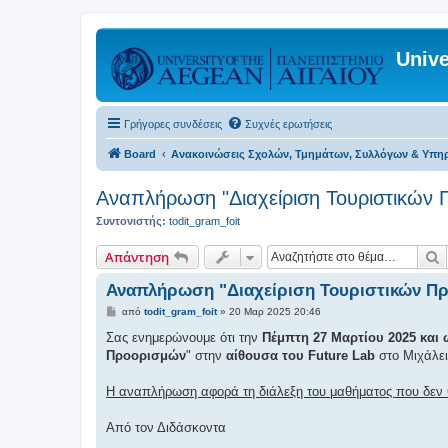
Unive
Γρήγορες συνδέσεις
Συχνές ερωτήσεις
Board
Ανακοινώσεις Σχολών, Τμημάτων, Συλλόγων & Υπη
Αναπλήρωση "Διαχείριση Τουριστικών 
Συντονιστής:
todit_gram_foit
Α
Απάντηση
Αναπλήρωση "Διαχείριση Τουριστικών Π
Δ
από
todit_gram_foit
»
20 Μαρ 2025 20:46
η
μ
Σας ενημερώνουμε ότι την
Πέμπτη 27 Μαρτίου 2025 και 
ο
Προορισμών
" στην
αίθουσα του Future Lab
στο Μιχάλει
σ
ί
ε
Η αναπλήρωση αφορά τη διάλεξη του μαθήματος που δεν θ
υ
σ
η
Από τον Διδάσκοντα