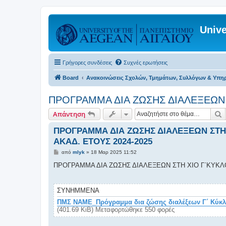
Unive
Γρήγορες συνδέσεις
Συχνές ερωτήσεις
Board
Ανακοινώσεις Σχολών, Τμημάτων, Συλλόγων & Υπη
ΠΡΟΓΡΑΜΜΑ ΔΙΑ ΖΩΣΗΣ ΔΙΑΛΕΞΕΩΝ ΣΤ
Α
Απάντηση
ΠΡΟΓΡΑΜΜΑ ΔΙΑ ΖΩΣΗΣ ΔΙΑΛΕΞΕΩΝ ΣΤΗ Χ
ΑΚΑΔ. ΕΤΟΥΣ 2024-2025
Δ
από
mlyk
»
18 Μαρ 2025 11:52
η
μ
ΠΡΟΓΡΑΜΜΑ ΔΙΑ ΖΩΣΗΣ ΔΙΑΛΕΞΕΩΝ ΣΤΗ ΧΙΟ Γ΄ΚΥΚΛΟΥ 
ο
σ
ί
ε
ΣΥΝΗΜΜΈΝΑ
υ
σ
ΠΜΣ ΝΑΜΕ_Πρόγραμμα δια ζώσης διαλέξεων Γ΄ Κύκλο
η
(401.69 KiB) Μεταφορτώθηκε 550 φορές