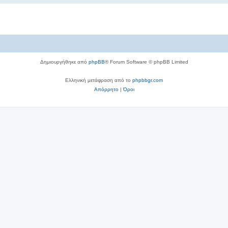
Δημιουργήθηκε από
phpBB
® Forum Software © phpBB Limited
Ελληνική μετάφραση από το
phpbbgr.com
Απόρρητο
|
Όροι