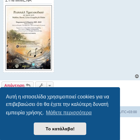
ΣΥΝΗΜΜΈΝΑ
Απάντηση
1 δημοσίευση • Σελίδα
1
από
1
Αυτή η ιστοσελίδα χρησιμοποιεί cookies για να
επιβεβαιώσει ότι θα έχετε την καλύτερη δυνατή
Board
Διαγραφή cookies
Όλοι οι χρόνοι είναι
UTC+03:00
εμπειρία χρήσης.
Μάθετε περισσότερα
Δημιουργήθηκε από
phpBB
® Forum Software © phpBB Limited
Το κατάλαβα!
Ελληνική μετάφραση από το
phpbbgr.com
Απόρρητο
|
Όροι