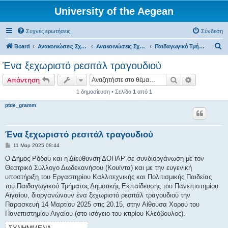
University of the Aegean
Συχνές ερωτήσεις
Σύνδεση
Α
Board
Ανακοινώσεις Σχολών, Τμημάτων, Συλλόγων & Υπηρεσιών
Ανακοινώσεις Σχολών & Τμημάτων (Ρόδος)
Παιδαγωγικό Τμήμα Δημοτικής Εκπαίδευσης
ν
Ένα ξεχωριστό ρεσιτάλ τραγουδιού
α
Αναζήτηση
Ειδική ανα
Απάντηση
ζ
1 δημοσίευση • Σελίδα
1
από
1
ή
ptde_gramm
τ
η
σ
Ένα ξεχωριστό ρεσιτάλ τραγουδιού
η
Δ
11 Μαρ 2025 08:44
η
μ
Ο Δήμος Ρόδου και η Διεύθυνση ΔΟΠΑΡ σε συνδιοργάνωση με τον
ο
Θεατρικό Σύλλογο Δωδεκανήσου (Κουίντα) και με την ευγενική
σ
ί
υποστήριξη του Εργαστηρίου Καλλιτεχνικής και Πολιτισμικής Παιδείας
ε
του Παιδαγωγικού Τμήματος Δημοτικής Εκπαίδευσης του Πανεπιστημίου
υ
σ
Αιγαίου, διοργανώνουν ένα ξεχωριστό ρεσιτάλ τραγουδιού την
η
Παρασκευή 14 Μαρτίου 2025 στις 20.15, στην Αίθουσα Χορού του
Πανεπιστημίου Αιγαίου (στο ισόγειο του κτιρίου Κλεόβουλος).