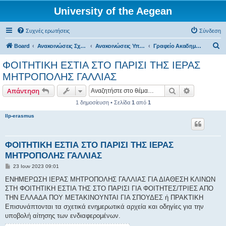
University of the Aegean
Συχνές ερωτήσεις
Σύνδεση
Α
Board
Ανακοινώσεις Σχολών, Τμημάτων, Συλλόγων & Υπηρεσιών
Ανακοινώσεις Υπηρεσιών
Γραφείο Ακαδημαϊκών Προγραμμάτων & Διεθνών Συνεργασιών
ν
ΦΟΙΤΗΤΙΚΗ ΕΣΤΙΑ ΣΤΟ ΠΑΡΙΣΙ ΤΗΣ ΙΕΡΑΣ
α
ΜΗΤΡΟΠΟΛΗΣ ΓΑΛΛΙΑΣ
ζ
Αναζήτηση
Ειδική ανα
Απάντηση
ή
1 δημοσίευση • Σελίδα
1
από
1
τ
llp-erasmus
η
σ
η
ΦΟΙΤΗΤΙΚΗ ΕΣΤΙΑ ΣΤΟ ΠΑΡΙΣΙ ΤΗΣ ΙΕΡΑΣ
ΜΗΤΡΟΠΟΛΗΣ ΓΑΛΛΙΑΣ
Δ
23 Ιουν 2023 09:01
η
μ
ΕΝΗΜΕΡΩΣΗ ΙΕΡΑΣ ΜΗΤΡΟΠΟΛΗΣ ΓΑΛΛΙΑΣ ΓΙΑ ΔΙΑΘΕΣΗ ΚΛΙΝΩΝ
ο
ΣΤΗ ΦΟΙΤΗΤΙΚΗ ΕΣΤΙΑ ΤΗΣ ΣΤΟ ΠΑΡΙΣΙ ΓΙΑ ΦΟΙΤΗΤΕΣ/ΤΡΙΕΣ ΑΠΟ
σ
ί
ΤΗΝ ΕΛΛΑΔΑ ΠΟΥ ΜΕΤΑΚΙΝΟΥΝΤΑΙ ΓΙΑ ΣΠΟΥΔΕΣ ή ΠΡΑΚΤΙΚΗ
ε
Επισυνάπτονται τα σχετικά ενημερωτικά αρχεία και οδηγίες για την
υ
σ
υποβολή αίτησης των ενδιαφερομένων.
η