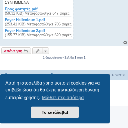
ΣΥΝΗΜΜΈΝΑ
Προς φοιτητές.pdf
(59.32 KiB) Μεταφορτώθηκε 647 φορές
Foyer Hellenique 1.pdf
(253.41 KiB) Μεταφορτώθηκε 705 φορές
Foyer Hellenique 2.pdf
(155.77 KiB) Μεταφορτώθηκε 620 φορές
Απάντηση
1 δημοσίευση • Σελίδα
1
από
1
Board
Διαγραφή cookies
Όλοι οι χρόνοι είναι
UTC+03:00
Αυτή η ιστοσελίδα χρησιμοποιεί cookies για να
Δημιουργήθηκε από
phpBB
® Forum Software © phpBB Limited
επιβεβαιώσει ότι θα έχετε την καλύτερη δυνατή
Ελληνική μετάφραση από το
phpbbgr.com
εμπειρία χρήσης.
Μάθετε περισσότερα
Απόρρητο
|
Όροι
Το κατάλαβα!