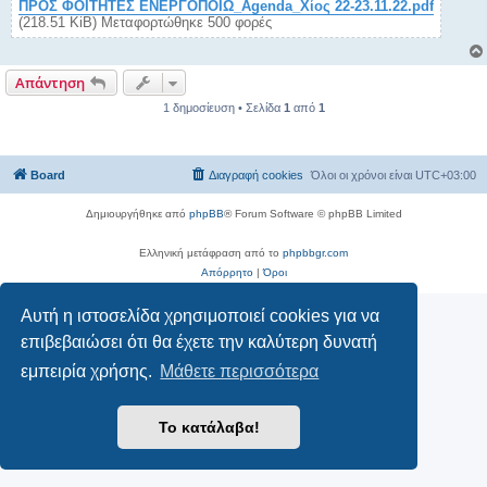
ΠΡΟΣ ΦΟΙΤΗΤΕΣ ΕΝΕΡΓΟΠΟΙΩ_Agenda_Χίος 22-23.11.22.pdf
(218.51 KiB) Μεταφορτώθηκε 500 φορές
Απάντηση
1 δημοσίευση • Σελίδα
1
από
1
Board
Διαγραφή cookies
Όλοι οι χρόνοι είναι
UTC+03:00
Δημιουργήθηκε από
phpBB
® Forum Software © phpBB Limited
Ελληνική μετάφραση από το
phpbbgr.com
Απόρρητο
|
Όροι
Αυτή η ιστοσελίδα χρησιμοποιεί cookies για να
επιβεβαιώσει ότι θα έχετε την καλύτερη δυνατή
εμπειρία χρήσης.
Μάθετε περισσότερα
Το κατάλαβα!