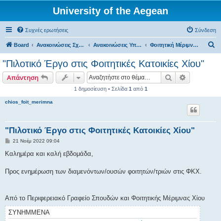
University of the Aegean
Συχνές ερωτήσεις
Σύνδεση
Α
Board
Ανακοινώσεις Σχολών, Τμημάτων, Συλλόγων & Υπηρεσιών
Ανακοινώσεις Υπηρεσιών
Φοιτητική Μέριμνα Χίου
ν
"Πιλοτικό Έργο στις Φοιτητικές Κατοικίες Χίου"
α
Αναζήτηση
Ειδική ανα
Απάντηση
ζ
1 δημοσίευση • Σελίδα
1
από
1
ή
chios_foit_merimna
τ
η
σ
"Πιλοτικό Έργο στις Φοιτητικές Κατοικίες Χίου"
η
Δ
21 Νοέμ 2022 09:04
η
μ
Καλημέρα και καλή εβδομάδα,
ο
σ
ί
Προς ενημέρωση των διαμενόντων/ουσών φοιτητών/τριών στις ΦΚΧ.
ε
υ
σ
η
Από το Περιφερειακό Γραφείο Σπουδών και Φοιτητικής Μέριμνας Χίου
ΣΥΝΗΜΜΈΝΑ