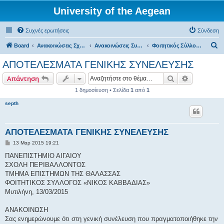
University of the Aegean
Συχνές ερωτήσεις
Σύνδεση
Α
Board
Ανακοινώσεις Σχολών, Τμημάτων, Συλλόγων & Υπηρεσιών
Ανακοινώσεις Συλλόγων
Φοιτητικός Σύλλογος Επιστημών της Θάλασσας
ν
ΑΠΟΤΕΛΕΣΜΑΤΑ ΓΕΝΙΚΗΣ ΣΥΝΕΛΕΥΣΗΣ
α
Αναζήτηση
Ειδική ανα
Απάντηση
ζ
1 δημοσίευση • Σελίδα
1
από
1
ή
septh
τ
η
σ
ΑΠΟΤΕΛΕΣΜΑΤΑ ΓΕΝΙΚΗΣ ΣΥΝΕΛΕΥΣΗΣ
η
Δ
13 Μαρ 2015 19:21
η
μ
ΠΑΝΕΠΙΣΤΗΜΙΟ ΑΙΓΑΙΟΥ
ο
ΣΧΟΛΗ ΠΕΡΙΒΑΛΛΟΝΤΟΣ
σ
ί
ΤΜΗΜΑ ΕΠΙΣΤΗΜΩΝ ΤΗΣ ΘΑΛΑΣΣΑΣ
ε
ΦΟΙΤΗΤΙΚΟΣ ΣΥΛΛΟΓΟΣ «ΝΙΚΟΣ ΚΑΒΒΑΔΙΑΣ»
υ
σ
Μυτιλήνη, 13/03/2015
η
ΑΝΑΚΟΙΝΩΣΗ
Σας ενημερώνουμε ότι στη γενική συνέλευση που πραγματοποιήθηκε την