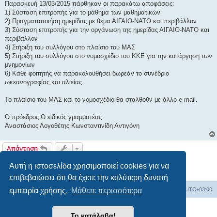
Παρασκευή 13/03/2015 πάρθηκαν οι παρακάτω αποφάσεις:
1) Σύσταση επιτροπής για το μάθημα των μαθηματικών
2) Πραγματοποιήση ημερίδας με θέμα ΑΙΓΑΙΟ-ΝΑΤΟ και περιβάλλον
3) Σύσταση επιτροπής για την οργάνωση της ημερίδας ΑΙΓΑΙΟ-ΝΑΤΟ και
περιβάλλον
4) Στήριξη του συλλόγου στο πλαίσιο του ΜΑΣ
5) Στήριξη του συλλόγου στο νομοσχέδιο του ΚΚΕ για την κατάργηση των
μνημονίων
6) Κάθε φοιτητής να παρακολουθήσει δωρεάν το συνέδριο
ωκεανογραφίας και αλιείας
Το πλαίσιο του ΜΑΣ και το νομοσχέδιο θα σταλθούν με άλλο e-mail.
Ο πρόεδρος Ο ειδικός γραμματέας
Αναστάσιος Λογοθέτης Κωνσταντινίδη Αντιγόνη
Απάντηση
1 δημοσίευση • Σελίδα
1
από
1
Αυτή η ιστοσελίδα χρησιμοποιεί cookies για να
επιβεβαιώσει ότι θα έχετε την καλύτερη δυνατή
Board
Διαγραφή cookies
Όλοι οι χρόνοι είναι
UTC+03:00
εμπειρία χρήσης.
Μάθετε περισσότερα
Δημιουργήθηκε από
phpBB
® Forum Software © phpBB Limited
Το κατάλαβα!