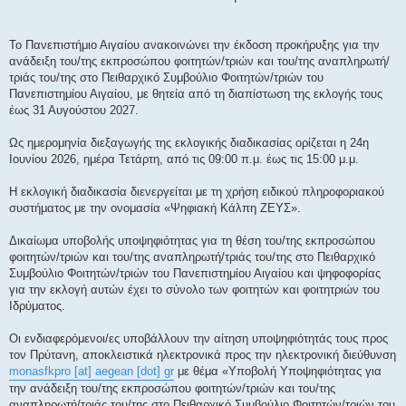
ο
σ
ί
ε
Το Πανεπιστήμιο Αιγαίου ανακοινώνει την έκδοση προκήρυξης για την
υ
σ
ανάδειξη του/της εκπροσώπου φοιτητών/τριών και του/της αναπληρωτή/
η
τριάς του/της στο Πειθαρχικό Συμβούλιο Φοιτητών/τριών του
Πανεπιστημίου Αιγαίου, με θητεία από τη διαπίστωση της εκλογής τους
έως 31 Αυγούστου 2027.
Ως ημερομηνία διεξαγωγής της εκλογικής διαδικασίας ορίζεται η 24η
Ιουνίου 2026, ημέρα Τετάρτη, από τις 09:00 π.μ. έως τις 15:00 μ.μ.
Η εκλογική διαδικασία διενεργείται με τη χρήση ειδικού πληροφοριακού
συστήματος με την ονομασία «Ψηφιακή Κάλπη ΖΕΥΣ».
Δικαίωμα υποβολής υποψηφιότητας για τη θέση του/της εκπροσώπου
φοιτητών/τριών και του/της αναπληρωτή/τριάς του/της στο Πειθαρχικό
Συμβούλιο Φοιτητών/τριών του Πανεπιστημίου Αιγαίου και ψηφοφορίας
για την εκλογή αυτών έχει το σύνολο των φοιτητών και φοιτητριών του
Ιδρύματος.
Οι ενδιαφερόμενοι/ες υποβάλλουν την αίτηση υποψηφιότητάς τους προς
τον Πρύτανη, αποκλειστικά ηλεκτρονικά προς την ηλεκτρονική διεύθυνση
monasfkpro [at] aegean [dot] gr
με θέμα «Υποβολή Υποψηφιότητας για
την ανάδειξη του/της εκπροσώπου φοιτητών/τριών και του/της
αναπληρωτή/τριάς του/της στο Πειθαρχικό Συμβούλιο Φοιτητών/τριών του