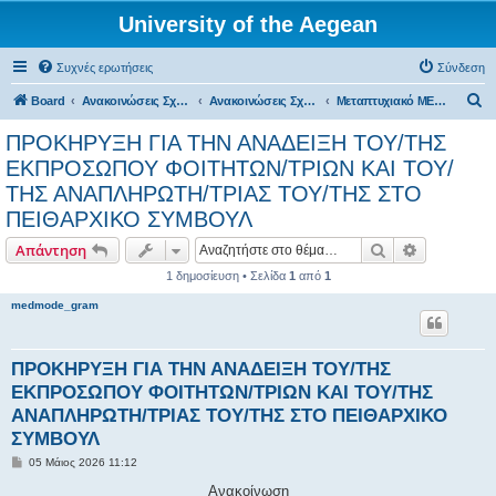
University of the Aegean
Συχνές ερωτήσεις
Σύνδεση
Α
Board
Ανακοινώσεις Σχολών, Τμημάτων, Συλλόγων & Υπηρεσιών
Ανακοινώσεις Σχολών & Τμημάτων (Χίος)
Μεταπτυχιακό ΜΕΔΜΟΔΕ
ν
ΠΡΟΚΗΡΥΞΗ ΓΙΑ ΤΗΝ ΑΝΑΔΕΙΞΗ ΤΟΥ/ΤΗΣ
α
ΕΚΠΡΟΣΩΠΟΥ ΦΟΙΤΗΤΩΝ/ΤΡΙΩΝ ΚΑΙ ΤΟΥ/
ζ
ΤΗΣ ΑΝΑΠΛΗΡΩΤΗ/ΤΡΙΑΣ ΤΟΥ/ΤΗΣ ΣΤΟ
ή
ΠΕΙΘΑΡΧΙΚΟ ΣΥΜΒΟΥΛ
τ
Αναζήτηση
Ειδική ανα
Απάντηση
η
1 δημοσίευση • Σελίδα
1
από
1
σ
medmode_gram
η
ΠΡΟΚΗΡΥΞΗ ΓΙΑ ΤΗΝ ΑΝΑΔΕΙΞΗ ΤΟΥ/ΤΗΣ
ΕΚΠΡΟΣΩΠΟΥ ΦΟΙΤΗΤΩΝ/ΤΡΙΩΝ ΚΑΙ ΤΟΥ/ΤΗΣ
ΑΝΑΠΛΗΡΩΤΗ/ΤΡΙΑΣ ΤΟΥ/ΤΗΣ ΣΤΟ ΠΕΙΘΑΡΧΙΚΟ
ΣΥΜΒΟΥΛ
Δ
05 Μάιος 2026 11:12
η
μ
Ανακοίνωση