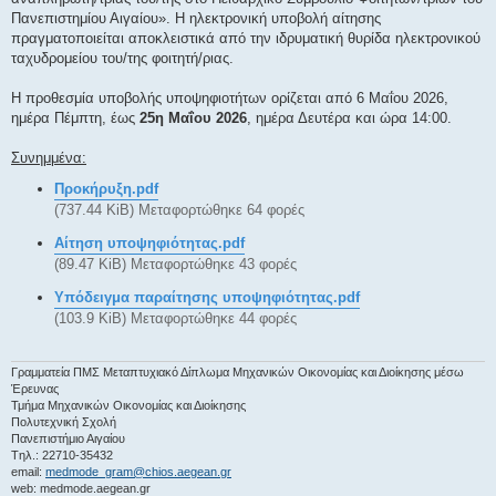
Πανεπιστημίου Αιγαίου». Η ηλεκτρονική υποβολή αίτησης
πραγματοποιείται αποκλειστικά από την ιδρυματική θυρίδα ηλεκτρονικού
ταχυδρομείου του/της φοιτητή/ριας.
Η προθεσμία υποβολής υποψηφιοτήτων ορίζεται από 6 Μαΐου 2026,
ημέρα Πέμπτη, έως
25η Μαΐου 2026
, ημέρα Δευτέρα και ώρα 14:00.
Συνημμένα:
Προκήρυξη.pdf
(737.44 KiB) Μεταφορτώθηκε 64 φορές
Αίτηση υποψηφιότητας.pdf
(89.47 KiB) Μεταφορτώθηκε 43 φορές
Υπόδειγμα παραίτησης υποψηφιότητας.pdf
(103.9 KiB) Μεταφορτώθηκε 44 φορές
Γραμματεία ΠΜΣ Μεταπτυχιακό Δίπλωμα Μηχανικών Οικονομίας και Διοίκησης μέσω
Έρευνας
Τμήμα Μηχανικών Οικονομίας και Διοίκησης
Πολυτεχνική Σχολή
Πανεπιστήμιο Αιγαίου
Tηλ.: 22710-35432
email:
medmode_gram@chios.aegean.gr
web: medmode.aegean.gr