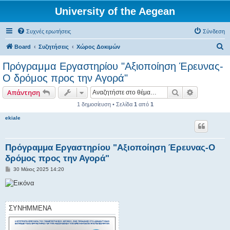
University of the Aegean
Συχνές ερωτήσεις
Σύνδεση
Α
Board
Συζητήσεις
Χώρος Δοκιμών
ν
Πρόγραμμα Εργαστηρίου "Αξιοποίηση Έρευνας-
α
Ο δρόμος προς την Αγορά"
ζ
Αναζήτηση
Ειδική ανα
Απάντηση
ή
1 δημοσίευση • Σελίδα
1
από
1
τ
ekiale
η
σ
η
Πρόγραμμα Εργαστηρίου "Αξιοποίηση Έρευνας-Ο
δρόμος προς την Αγορά"
Δ
30 Μάιος 2025 14:20
η
μ
ο
σ
ί
ε
ΣΥΝΗΜΜΈΝΑ
υ
σ
η