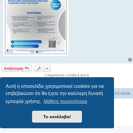
Απάντηση
1 δημοσίευση • Σελίδα
1
από
1
Αυτή η ιστοσελίδα χρησιμοποιεί cookies για να
επιβεβαιώσει ότι θα έχετε την καλύτερη δυνατή
Board
Διαγραφή cookies
Όλοι οι χρόνοι είναι
UTC+03:00
εμπειρία χρήσης.
Μάθετε περισσότερα
Δημιουργήθηκε από
phpBB
® Forum Software © phpBB Limited
Ελληνική μετάφραση από το
phpbbgr.com
Το κατάλαβα!
Απόρρητο
|
Όροι