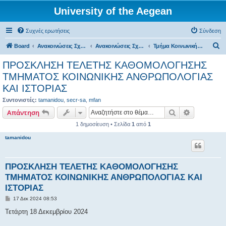
University of the Aegean
Συχνές ερωτήσεις
Σύνδεση
Α
Board
Ανακοινώσεις Σχολών, Τμημάτων, Συλλόγων & Υπηρεσιών
Ανακοινώσεις Σχολών & Τμημάτων (Μυτιλήνη)
Τμήμα Κοινωνικής Ανθρωπολογίας και Ιστορίας
ν
ΠΡΟΣΚΛΗΣΗ ΤΕΛΕΤΗΣ ΚΑΘΟΜΟΛΟΓΗΣΗΣ
α
ΤΜΗΜΑΤΟΣ ΚΟΙΝΩΝΙΚΗΣ ΑΝΘΡΩΠΟΛΟΓΙΑΣ
ζ
ΚΑΙ ΙΣΤΟΡΙΑΣ
ή
Συντονιστές:
tamanidou
,
secr-sa
,
mfan
τ
Αναζήτηση
Ειδική ανα
Απάντηση
η
1 δημοσίευση • Σελίδα
1
από
1
σ
tamanidou
η
ΠΡΟΣΚΛΗΣΗ ΤΕΛΕΤΗΣ ΚΑΘΟΜΟΛΟΓΗΣΗΣ
ΤΜΗΜΑΤΟΣ ΚΟΙΝΩΝΙΚΗΣ ΑΝΘΡΩΠΟΛΟΓΙΑΣ ΚΑΙ
ΙΣΤΟΡΙΑΣ
Δ
17 Δεκ 2024 08:53
η
μ
Τετάρτη 18 Δεκεμβρίου 2024
ο
σ