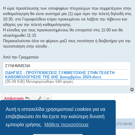
Η ώρα προσέλευσης των υποψηφίων πτυχιούχων που συμμετέχουν στην
καθομολόγηση θα είναι αυστηρά μία (1) ώρα πριν την τελετή δηλαδή στις
10:30. στο Γαροφαλίδειο κτίριο προκειμένου να λάβετε την τήβεννο και
οδηγίες για την τελετή καθομολόγησης.
Η είσοδος για τους προσκεκλημένους θα επιτραπεί στις 11:00 και θα
ολοκληρωθεί 11:15
Παρακαλούνται όλοι να φέρουν μαζί τους ταυτότητα ή διαβατήριο για την
ταυτοποίηση στην είσοδο .
Από την Γραμματεία
ΣΥΝΗΜΜΈΝΑ
ΟΔΗΓΙΕΣ - ΠΡΟΫΠΟΘΕΣΕΙΣ ΣΥΜΜΕΤΟΧΗΣ ΣΤΗΝ ΤΕΛΕΤΗ
ΚΑΘΟΜΟΛΟΓΗΣΗΣ ΤΗΣ 6ΗΣ Δεκεμβρίου 2024.docx
(35.09 KiB) Μεταφορτώθηκε 640 φορές
Απάντηση
1 δημοσίευση • Σελίδα
1
από
1
Αυτή η ιστοσελίδα χρησιμοποιεί cookies για να
επιβεβαιώσει ότι θα έχετε την καλύτερη δυνατή
Board
Διαγραφή cookies
Όλοι οι χρόνοι είναι
UTC+03:00
εμπειρία χρήσης.
Μάθετε περισσότερα
Δημιουργήθηκε από
phpBB
® Forum Software © phpBB Limited