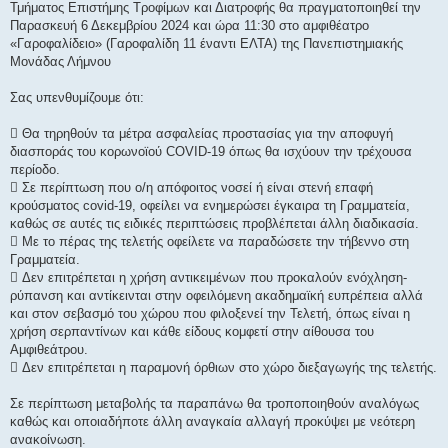
ί
Τμήματος Επιστήμης Τροφίμων και Διατροφής θα πραγματοποιηθεί την
ε
Παρασκευή 6 Δεκεμβρίου 2024 και ώρα 11:30 στο αμφιθέατρο
υ
σ
«Γαροφαλίδειο» (Γαροφαλίδη 11 έναντι ΕΛΤΑ) της Πανεπιστημιακής
η
Μονάδας Λήμνου
Σας υπενθυμίζουμε ότι:
 Θα τηρηθούν τα μέτρα ασφαλείας προστασίας για την αποφυγή
διασποράς του κορωνοϊού COVID-19 όπως θα ισχύουν την τρέχουσα
περίοδο.
 Σε περίπτωση που ο/η απόφοιτος νοσεί ή είναι στενή επαφή
κρούσματος covid-19, οφείλει να ενημερώσει έγκαιρα τη Γραμματεία,
καθώς σε αυτές τις ειδικές περιπτώσεις προβλέπεται άλλη διαδικασία.
 Με το πέρας της τελετής οφείλετε να παραδώσετε την τήβεννο στη
Γραμματεία.
 Δεν επιτρέπεται η χρήση αντικειμένων που προκαλούν ενόχληση-
ρύπανση και αντίκεινται στην οφειλόμενη ακαδημαϊκή ευπρέπεια αλλά
και στον σεβασμό του χώρου που φιλοξενεί την Τελετή, όπως είναι η
χρήση σερπαντίνων και κάθε είδους κομφετί στην αίθουσα του
Αμφιθεάτρου.
 Δεν επιτρέπεται η παραμονή όρθιων στο χώρο διεξαγωγής της τελετής.
Σε περίπτωση μεταβολής τα παραπάνω θα τροποποιηθούν αναλόγως
καθώς και οποιαδήποτε άλλη αναγκαία αλλαγή προκύψει με νεότερη
ανακοίνωση.