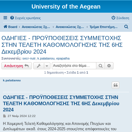
University of the Aegean
Συχνές ερωτήσεις
Σύνδεση
Α
Board
Ανακοινώσεις Σχολών, Τμημάτων, Συλλόγων & Υπηρεσιών
Ανακοινώσεις Σχολών & Τμημάτων (Λήμνος)
Τμήμα Επιστήμης Τροφίμων και Διατροφής
ν
ΟΔΗΓΙΕΣ - ΠΡΟΫΠΟΘΕΣΕΙΣ ΣΥΜΜΕΤΟΧΗΣ
α
ΣΤΗΝ ΤΕΛΕΤΗ ΚΑΘΟΜΟΛΟΓΗΣΗΣ ΤΗΣ 6ΗΣ
ζ
Δεκεμβρίου 2024
ή
Συντονιστές:
secr-nutr
,
k.palatianou
,
epapatha
τ
Αναζήτηση
Ειδική ανα
Απάντηση
η
1 δημοσίευση • Σελίδα
1
από
1
σ
k.palatianou
η
ΟΔΗΓΙΕΣ - ΠΡΟΫΠΟΘΕΣΕΙΣ ΣΥΜΜΕΤΟΧΗΣ ΣΤΗΝ
ΤΕΛΕΤΗ ΚΑΘΟΜΟΛΟΓΗΣΗΣ ΤΗΣ 6ΗΣ Δεκεμβρίου
2024
Δ
27 Νοέμ 2024 12:22
η
μ
Η Χειμερινή Τελετή Καθομολόγησης και Απονομής Πτυχίων και
ο
Διπλωμάτων ακαδ. έτους 2024-2025 στους/στις απόφοιτους/ες του
σ