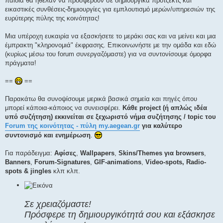
παιδιά θα ήθελαν να προσφέρουν σε δημιουργικά πρότζεκτς και
η
εικαστικές συνθέσεις-δημιουργίες για εμπλουτισμό μερών/υπηρεσιών της
ευρύτερης πύλης της κοινότητας!
Μια υπέροχη ευκαιρία να εξασκήσετε το μεράκι σας και να μείνει και μια
έμπρακτη "κληρονομιά" έκφρασης. Επικοινωνήστε με την ομάδα και εδώ
(κυρίως μέσω του forum συνεργαζόμαστε) για να συντονίσουμε όμορφα
πράγματα!
==
==
Παρακάτω θα συνοψίσουμε μερικά βασικά σημεία και πηγές όπου
μπορεί κάποια-κάποιος να συνεισφέρει.
Κάθε project (ή απλώς ιδέα
υπό συζήτηση) εκκινείται σε ξεχωριστό νήμα συζήτησης / topic του
Forum της κοινότητας - πύλη my.aegean.gr
για καλύτερο
συντονισμό και ενημέρωση
.
Για παράδειγμα:
Αφίσες
,
Wallpapers
,
Skins/Themes για browsers
,
Banners
,
Forum-Signatures
,
GIF-animations
,
Video-spots, Radio-
spots & jingles
κλπ κλπ.
Σε χρειαζόμαστε!
Πρόσφερε τη δημιουργικότητά σου και εξάσκησε