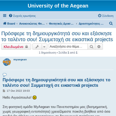
University of the Aegean
Συχνές ερωτήσεις
Σύνδεση
Α
Board
Ανακοινώσεις Φοιτητικών Δραστηριοτήτων
Φοιτητικές Δραστηριότητες - Σύρος
Δραστηριότητες MyAegean
ν
Πρόσφερε τη δημιουργικότητά σου και εξάσκησε
α
το ταλέντο σου! Συμμετοχή σε εικαστικά projects
ζ
Αναζήτηση
Ειδική α
Κλειδωμένο
ή
1 δημοσίευση • Σελίδα
1
από
1
τ
myaegean
η
σ
η
Πρόσφερε τη δημιουργικότητά σου και εξάσκησε το
ταλέντο σου! Συμμετοχή σε εικαστικά projects
Δ
17 Οκτ 2022 19:03
η
μ
Hello Αιγαιόπουλα!
ο
σ
ί
Στη φοιτητική ομάδα MyAegean του Πανεπιστημίου μας (διατμηματική,
ε
χωρίς γεωγραφική εντοπιότητα) χρειαζόμαστε ποικίλη βοήθεια από όσα
υ
σ