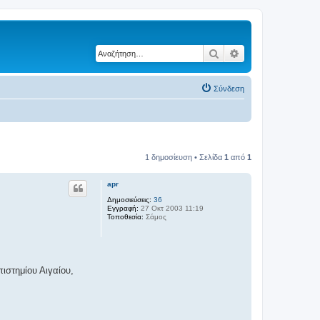
Αναζήτηση
Ειδική αναζήτηση
Σύνδεση
1 δημοσίευση • Σελίδα
1
από
1
apr
Δημοσιεύσεις:
36
Εγγραφή:
27 Οκτ 2003 11:19
Τοποθεσία:
Σάμος
ιστημίου Αιγαίου,