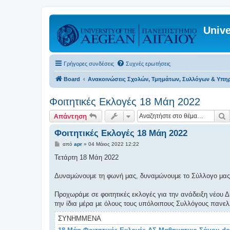
Unive
Γρήγορες συνδέσεις
Συχνές ερωτήσεις
Board
Ανακοινώσεις Σχολών, Τμημάτων, Συλλόγων & Υπη
Φοιτητικές Εκλογές 18 Μάη 2022
Α
Απάντηση
Φοιτητικές Εκλογές 18 Μάη 2022
Δ
από
apr
»
04 Μάιος 2022 12:22
η
μ
Τετάρτη 18 Μάη 2022
ο
σ
ί
Δυναμώνουμε τη φωνή μας, δυναμώνουμε το Σύλλογο μας
ε
υ
σ
Προχωράμε σε φοιτητικές εκλογές για την ανάδειξη νέου 
η
την ίδια μέρα με όλους τους υπόλοιπους Συλλόγους πανελ
ΣΥΝΗΜΜΈΝΑ