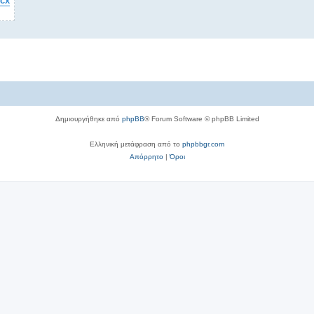
ocx
Δημιουργήθηκε από
phpBB
® Forum Software © phpBB Limited
Ελληνική μετάφραση από το
phpbbgr.com
Απόρρητο
|
Όροι