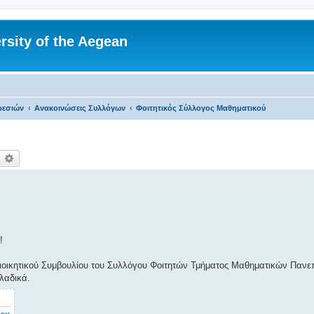
rsity of the Aegean
ρεσιών
Ανακοινώσεις Συλλόγων
Φοιτητικός Σύλλογος Μαθηματικού
ναζήτηση
Ειδική αναζήτηση
!
Διοικητικού Συμβουλίου του Συλλόγου Φοιτητών Τμήματος Μαθηματικών Πανεπ
λαδικά.