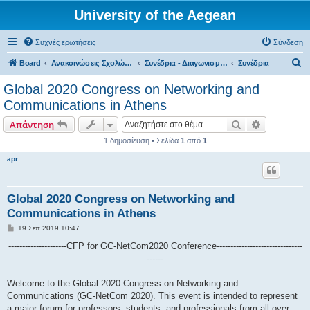
University of the Aegean
Συχνές ερωτήσεις
Σύνδεση
Α
Board
Ανακοινώσεις Σχολών, Τμημάτων, Συλλόγων & Υπηρεσιών
Συνέδρια - Διαγωνισμοί - Παρουσιάσεις Διπλωματικών
Συνέδρια
ν
Global 2020 Congress on Networking and
α
Communications in Athens
ζ
Αναζήτηση
Ειδική ανα
Απάντηση
ή
1 δημοσίευση • Σελίδα
1
από
1
τ
apr
η
σ
η
Global 2020 Congress on Networking and
Communications in Athens
Δ
19 Σεπ 2019 10:47
η
μ
---------------------CFP for GC-NetCom2020 Conference-------------------------------
ο
------
σ
ί
ε
Welcome to the Global 2020 Congress on Networking and
υ
σ
Communications (GC-NetCom 2020). This event is intended to represent
η
a major forum for professors, students, and professionals from all over