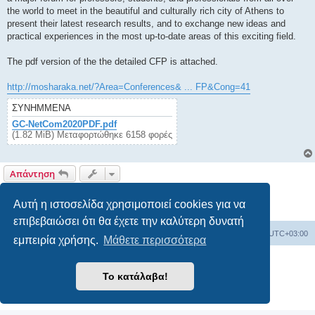
the world to meet in the beautiful and culturally rich city of Athens to
present their latest research results, and to exchange new ideas and
practical experiences in the most up-to-date areas of this exciting field.
The pdf version of the the detailed CFP is attached.
http://mosharaka.net/?Area=Conferences& ... FP&Cong=41
ΣΥΝΗΜΜΈΝΑ
GC-NetCom2020PDF.pdf
(1.82 MiB) Μεταφορτώθηκε 6158 φορές
Απάντηση
1 δημοσίευση • Σελίδα
1
από
1
Αυτή η ιστοσελίδα χρησιμοποιεί cookies για να
επιβεβαιώσει ότι θα έχετε την καλύτερη δυνατή
Board
Διαγραφή cookies
Όλοι οι χρόνοι είναι
UTC+03:00
εμπειρία χρήσης.
Μάθετε περισσότερα
Δημιουργήθηκε από
phpBB
® Forum Software © phpBB Limited
Το κατάλαβα!
Ελληνική μετάφραση από το
phpbbgr.com
Απόρρητο
|
Όροι