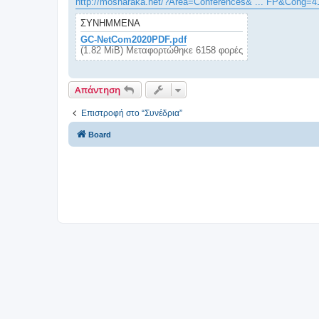
http://mosharaka.net/?Area=Conferences& ... FP&Cong=4
ΣΥΝΗΜΜΈΝΑ
GC-NetCom2020PDF.pdf
(1.82 MiB) Μεταφορτώθηκε 6158 φορές
Απάντηση
Επιστροφή στο “Συνέδρια”
Board