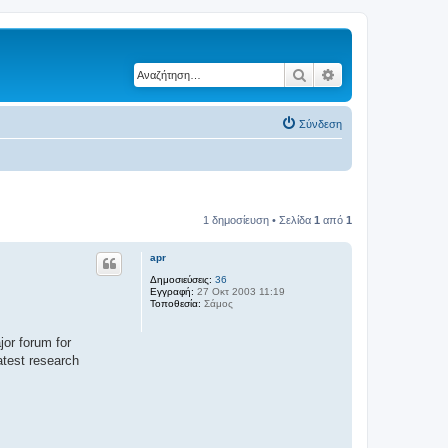
Αναζήτηση
Ειδική αναζήτηση
Σύνδεση
1 δημοσίευση • Σελίδα
1
από
1
apr
Δημοσιεύσεις:
36
Εγγραφή:
27 Οκτ 2003 11:19
Τοποθεσία:
Σάμος
or forum for
latest research