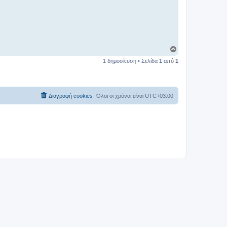
Κ
ο
1 δημοσίευση • Σελίδα
1
από
1
ρ
υ
φ
ή
Διαγραφή cookies
Όλοι οι χρόνοι είναι
UTC+03:00