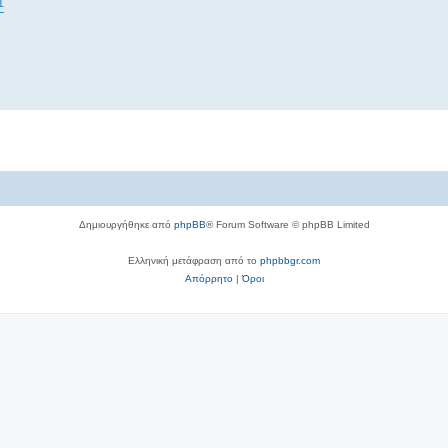
1
Δημιουργήθηκε από
phpBB
® Forum Software © phpBB Limited
Ελληνική μετάφραση από το
phpbbgr.com
Απόρρητο
|
Όροι