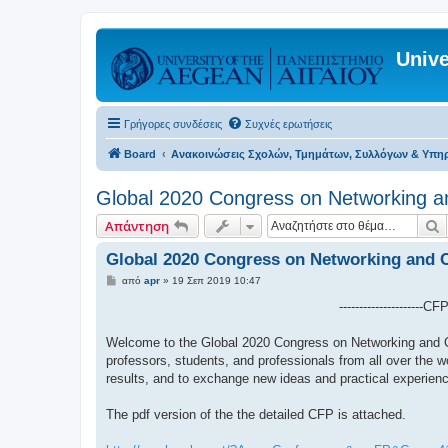
Unive
Γρήγορες συνδέσεις
Συχνές ερωτήσεις
Board
Ανακοινώσεις Σχολών, Τμημάτων, Συλλόγων & Υπη
Global 2020 Congress on Networking a
Α
Απάντηση
Global 2020 Congress on Networking and 
Δ
από
apr
»
19 Σεπ 2019 10:47
η
μ
---------------------
ο
σ
ί
Welcome to the Global 2020 Congress on Networking and C
ε
professors, students, and professionals from all over the wor
υ
σ
results, and to exchange new ideas and practical experience
η
The pdf version of the the detailed CFP is attached.