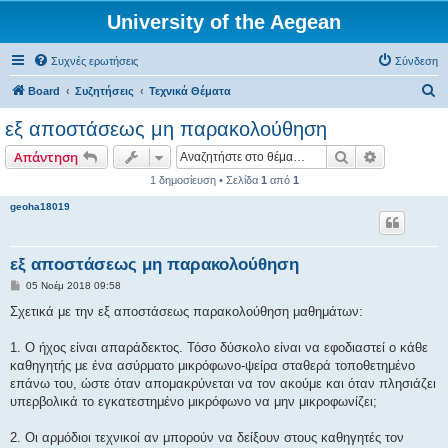
University of the Aegean
Συχνές ερωτήσεις
Σύνδεση
Α
Board
Συζητήσεις
Τεχνικά Θέματα
ν
εξ αποστάσεως μη παρακολούθηση
α
Αναζήτηση
Ειδική ανα
Απάντηση
ζ
1 δημοσίευση • Σελίδα
1
από
1
ή
geoha18019
τ
η
σ
εξ αποστάσεως μη παρακολούθηση
η
Δ
05 Νοέμ 2018 09:58
η
μ
Σχετικά με την εξ αποστάσεως παρακολούθηση μαθημάτων:
ο
σ
ί
1. Ο ήχος είναι απαράδεκτος. Τόσο δύσκολο είναι να εφοδιαστεί ο κάθε
ε
καθηγητής με ένα ασύρματο μικρόφωνο-ψείρα σταθερά τοποθετημένο
υ
σ
επάνω του, ώστε όταν απομακρύνεται να τον ακούμε και όταν πλησιάζει
η
υπερβολικά το εγκατεστημένο μικρόφωνο να μην μικροφωνίζει;
2. Οι αρμόδιοι τεχνικοί αν μπορούν να δείξουν στους καθηγητές τον