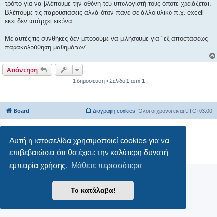
τρόπο για να βλέπουμε την οθόνη του υπολογιστή τους όποτε χρειάζεται.
Βλέπουμε τις παρουσιάσεις αλλά όταν πάνε σε άλλο υλικό π.χ. excell
εκεί δεν υπάρχει εικόνα.
Με αυτές τις συνθήκες δεν μπορούμε να μιλήσουμε για "εξ αποστάσεως
παρακολούθηση
μαθημάτων".
Απάντηση
1 δημοσίευση • Σελίδα
1
από
1
Board
Διαγραφή cookies
Όλοι οι χρόνοι είναι
UTC+03:00
Δημιουργήθηκε από
phpBB
® Forum Software © phpBB Limited
Αυτή η ιστοσελίδα χρησιμοποιεί cookies για να
Ελληνική μετάφραση από το
phpbbgr.com
επιβεβαιώσει ότι θα έχετε την καλύτερη δυνατή
Απόρρητο
|
Όροι
εμπειρία χρήσης.
Μάθετε περισσότερα
Το κατάλαβα!