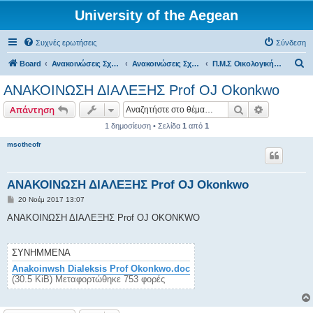
University of the Aegean
Συχνές ερωτήσεις
Σύνδεση
Α
Board
Ανακοινώσεις Σχολών, Τμημάτων, Συλλόγων & Υπηρεσιών
Ανακοινώσεις Σχολών & Τμημάτων (Μυτιλήνη)
Π.Μ.Σ Οικολογική Μηχανική & Κλιματική Αλλαγή
ν
ΑΝΑΚΟΙΝΩΣΗ ΔΙΑΛΕΞΗΣ Prof OJ Okonkwo
α
Αναζήτηση
Ειδική ανα
Απάντηση
ζ
1 δημοσίευση • Σελίδα
1
από
1
ή
msctheofr
τ
η
σ
ΑΝΑΚΟΙΝΩΣΗ ΔΙΑΛΕΞΗΣ Prof OJ Okonkwo
η
Δ
20 Νοέμ 2017 13:07
η
μ
ΑΝΑΚΟΙΝΩΣΗ ΔΙΑΛΕΞΗΣ Prof OJ OKONKWO
ο
σ
ί
ε
ΣΥΝΗΜΜΈΝΑ
υ
σ
Anakoinwsh Dialeksis Prof Okonkwo.doc
η
(30.5 KiB) Μεταφορτώθηκε 753 φορές