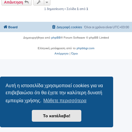
Απάντηση
1 δημοσίευση • Σελίδα
1
από
1
Board
Διαγραφή cookies
Όλοι οι χρόνοι είναι
UTC+03:00
Δημιουργήθηκε από
phpBB
® Forum Software © phpBB Limited
Ελληνική μετάφραση από το
phpbbgr.com
Απόρρητο
|
Όροι
Αυτή η ιστοσελίδα χρησιμοποιεί cookies για να
επιβεβαιώσει ότι θα έχετε την καλύτερη δυνατή
εμπειρία χρήσης.
Μάθετε περισσότερα
Το κατάλαβα!