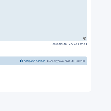
Κ
ο
1 δημοσίευση • Σελίδα
1
από
1
ρ
υ
φ
ή
Διαγραφή cookies
Όλοι οι χρόνοι είναι
UTC+03:00