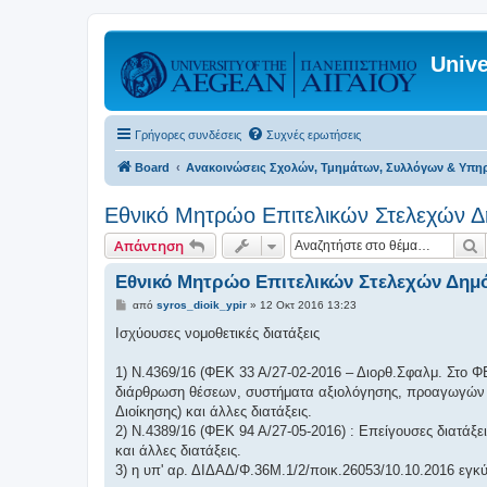
Unive
Γρήγορες συνδέσεις
Συχνές ερωτήσεις
Board
Ανακοινώσεις Σχολών, Τμημάτων, Συλλόγων & Υπη
Εθνικό Μητρώο Επιτελικών Στελεχών Δ
Α
Απάντηση
Εθνικό Μητρώο Επιτελικών Στελεχών Δημό
Δ
από
syros_dioik_ypir
»
12 Οκτ 2016 13:23
η
μ
Ισχύουσες νομοθετικές διατάξεις
ο
σ
ί
1) Ν.4369/16 (ΦΕΚ 33 Α/27-02-2016 – Διορθ.Σφαλμ. Στο Φ
ε
διάρθρωση θέσεων, συστήματα αξιολόγησης, προαγωγών κα
υ
σ
Διοίκησης) και άλλες διατάξεις.
η
2) Ν.4389/16 (ΦΕΚ 94 Α/27-05-2016) : Επείγουσες διατάξ
και άλλες διατάξεις.
3) η υπ' αρ. ΔΙΔΑΔ/Φ.36Μ.1/2/ποικ.26053/10.10.2016 εγ