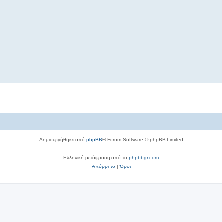
Δημιουργήθηκε από
phpBB
® Forum Software © phpBB Limited
Ελληνική μετάφραση από το
phpbbgr.com
Απόρρητο
|
Όροι