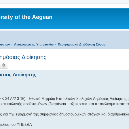
rsity of the Aegean
ρεσιών
Ανακοινώσεις Υπηρεσιών
Περιφερειακή Διεύθυνση Σύρου
ημόσιας Διοίκησης
ναζήτηση
Ειδική αναζήτηση
σιας Διοίκησης
ΕΚ-34 Α/2-3-16) : Εθνικό Μητρώο Επιτελικών Στελεχών Δημόσιας Διοίκησης,
ι επιλογής προϊσταμένων (διαφάνεια - αξιοκρατία και αποτελεσματικότητα
εις για την εφαρμογή της συμφωνίας δημοσιονομικών στόχων και διαρθρωτικ
κύκλιος του ΥΠΕΣΔΑ