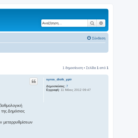
Αναζήτηση
Ειδική αναζήτηση
Σύνδεση
1 δημοσίευση • Σελίδα
1
από
1
syros_dioik_ypir
Δημοσιεύσεις:
7
Εγγραφή:
11 Μάιος 2012 09:47
 βαθμολογική
 της Δημόσιας
ών μεταρρυθμίσεων