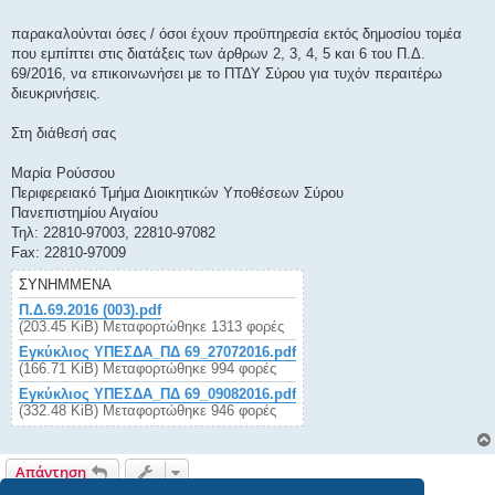
παρακαλούνται όσες / όσοι έχουν προϋπηρεσία εκτός δημοσίου τομέα
που εμπίπτει στις διατάξεις των άρθρων 2, 3, 4, 5 και 6 του Π.Δ.
69/2016, να επικοινωνήσει με το ΠΤΔΥ Σύρου για τυχόν περαιτέρω
διευκρινήσεις.
Στη διάθεσή σας
Μαρία Ρούσσου
Περιφερειακό Τμήμα Διοικητικών Υποθέσεων Σύρου
Πανεπιστημίου Αιγαίου
Τηλ: 22810-97003, 22810-97082
Fax: 22810-97009
ΣΥΝΗΜΜΈΝΑ
Π.Δ.69.2016 (003).pdf
(203.45 KiB) Μεταφορτώθηκε 1313 φορές
Εγκύκλιος ΥΠΕΣΔΑ_ΠΔ 69_27072016.pdf
(166.71 KiB) Μεταφορτώθηκε 994 φορές
Εγκύκλιος ΥΠΕΣΔΑ_ΠΔ 69_09082016.pdf
(332.48 KiB) Μεταφορτώθηκε 946 φορές
Απάντηση