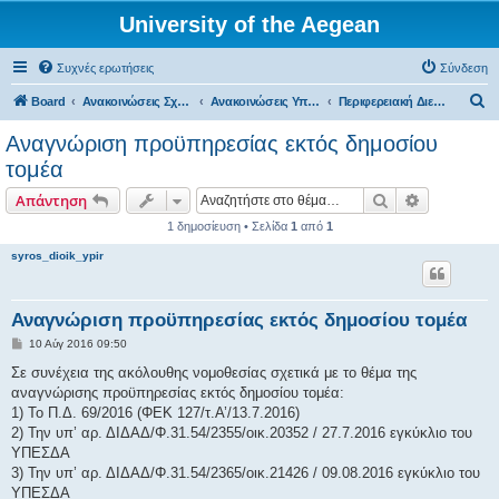
University of the Aegean
Συχνές ερωτήσεις
Σύνδεση
Α
Board
Ανακοινώσεις Σχολών, Τμημάτων, Συλλόγων & Υπηρεσιών
Ανακοινώσεις Υπηρεσιών
Περιφερειακή Διεύθυνση Σύρου
ν
Αναγνώριση προϋπηρεσίας εκτός δημοσίου
α
τομέα
ζ
Αναζήτηση
Ειδική ανα
Απάντηση
ή
1 δημοσίευση • Σελίδα
1
από
1
τ
syros_dioik_ypir
η
σ
η
Αναγνώριση προϋπηρεσίας εκτός δημοσίου τομέα
Δ
10 Αύγ 2016 09:50
η
μ
Σε συνέχεια της ακόλουθης νομοθεσίας σχετικά με το θέμα της
ο
αναγνώρισης προϋπηρεσίας εκτός δημοσίου τομέα:
σ
ί
1) Το Π.Δ. 69/2016 (ΦΕΚ 127/τ.Α’/13.7.2016)
ε
2) Την υπ’ αρ. ΔΙΔΑΔ/Φ.31.54/2355/οικ.20352 / 27.7.2016 εγκύκλιο του
υ
σ
ΥΠΕΣΔΑ
η
3) Την υπ’ αρ. ΔΙΔΑΔ/Φ.31.54/2365/οικ.21426 / 09.08.2016 εγκύκλιο του
ΥΠΕΣΔΑ