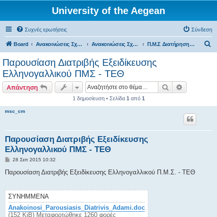
University of the Aegean
Συχνές ερωτήσεις
Σύνδεση
Α
Board
Ανακοινώσεις Σχολών, Τμημάτων, Συλλόγων & Υπηρεσιών
Ανακοινώσεις Σχολών & Τμημάτων (Μυτιλήνη)
Π.Μ.Σ Διατήρηση της Βιοποικιλότητας
ν
Παρουσίαση Διατριβής Εξειδίκευσης
α
Ελληνογαλλικού ΠΜΣ - ΤΕΘ
ζ
Αναζήτηση
Ειδική ανα
Απάντηση
ή
1 δημοσίευση • Σελίδα
1
από
1
τ
msc_cm
η
σ
η
Παρουσίαση Διατριβής Εξειδίκευσης
Ελληνογαλλικού ΠΜΣ - ΤΕΘ
Δ
28 Σεπ 2015 10:32
η
μ
Παρουσίαση Διατριβής Εξειδίκευσης Ελληνογαλλικού Π.Μ.Σ. - ΤΕΘ
ο
σ
ί
ε
ΣΥΝΗΜΜΈΝΑ
υ
σ
Anakoinosi_Parousiasis_Diatrivis_Adami.doc
η
(152 KiB) Μεταφορτώθηκε 1260 φορές