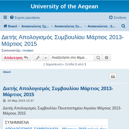
University of the Aegean
Συχνές ερωτήσεις
Σύνδεση
Α
Board
Ανακοινώσεις Σχολών, Τμημάτων, Συλλόγων & Υπηρεσιών
Ανακοινώσεις Συμβουλίου
Ανακοινώσεις - Δελτία Τύπου
ν
Διετής Απολογισμός Συμβουλίου Μάρτιος 2013-
α
Μάρτιος 2015
ζ
Συντονιστής:
nmalam
ή
Αναζήτηση
Ειδική ανα
Απάντηση
τ
1 δημοσίευση • Σελίδα
1
από
1
η
nbast
σ
η
Διετής Απολογισμός Συμβουλίου Μάρτιος 2013-
Μάρτιος 2015
Δ
26 Μαρ 2015 15:37
η
μ
Διετής Απολογισμός Συμβουλίου Πανεπιστημίου Αιγαίου Μάρτιος 2013-
ο
Μάρτιος 2015
σ
ί
ε
ΣΥΝΗΜΜΈΝΑ
υ
σ