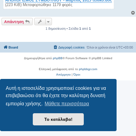
ΑΠΟΛΟΓΙΣΜΟΣ ΣΥΜΒΟΥΛΙΟΥ - Μάρτιος 2015 τελικό.doc
η
(223 KiB) Μεταφορτώθηκε 1179 φορές
Απάντηση
1 δημοσίευση • Σελίδα
1
από
1
Board
Διαγραφή cookies
Όλοι οι χρόνοι είναι
UTC+03:00
Δημιουργήθηκε από
phpBB
® Forum Software © phpBB Limited
Ελληνική μετάφραση από το
phpbbgr.com
Απόρρητο
|
Όροι
Αυτή η ιστοσελίδα χρησιμοποιεί cookies για να
επιβεβαιώσει ότι θα έχετε την καλύτερη δυνατή
εμπειρία χρήσης.
Μάθετε περισσότερα
Το κατάλαβα!