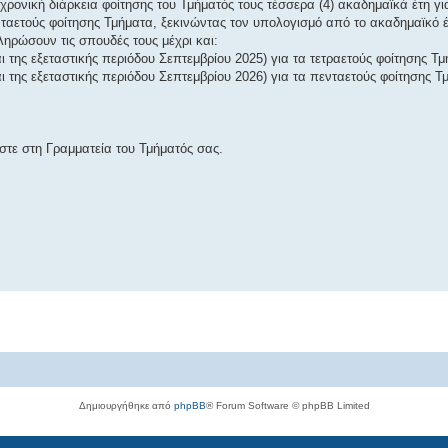
χρονική διάρκεια φοίτησης του Τμήματός τους τέσσερα (4) ακαδημαϊκά έτη γι
ενταετούς φοίτησης Τμήματα, ξεκινώντας τον υπολογισμό από το ακαδημαϊκό έ
ληρώσουν τις σπουδές τους μέχρι και:
 της εξεταστικής περιόδου Σεπτεμβρίου 2025) για τα τετραετούς φοίτησης Τμ
ι της εξεταστικής περιόδου Σεπτεμβρίου 2026) για τα πενταετούς φοίτησης 
στε στη Γραμματεία του Τμήματός σας.
Δημιουργήθηκε από
phpBB
® Forum Software © phpBB Limited
Ελληνική μετάφραση από το
phpbbgr.com