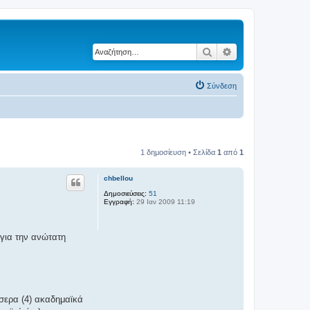
Αναζήτηση
Ειδική αναζήτηση
Σύνδεση
1 δημοσίευση • Σελίδα
1
από
1
chbellou
Δημοσιεύσεις:
51
Εγγραφή:
29 Ιαν 2009 11:19
 για την ανώτατη
σερα (4) ακαδημαϊκά