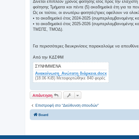
Δίνεται επιπλέον χρόνος φοίτησης ίσος προς την ελάχιστη 
φοίτησης Τμήματα και πέντε (5) ακαδημαϊκά έτη για τα π
Ως εκ τούτου, οι ανωτέρω φοιτητές/τριες οφείλουν να ολοκ
• το ακαδημαϊκό έτος 2024-2025 (συμπεριλαμβανομένης και
• το ακαδημαϊκό έτος 2025-2026 (συμπεριλαμβανομένης κα
ΤΜΣΠΣ, ΤΜΟΔ).
Για περισσότερες διευκρινίσεις παρακαλούμε να απευθύνε
Από την ΚΔΣΦΜ
ΣΥΝΗΜΜΈΝΑ
Ανακοίνωση_Ανώτατη διάρκεια.docx
(18.06 KiB) Μεταφορτώθηκε 840 φορές
Απάντηση
Επιστροφή στο “Διεύθυνση σπουδών”
Board