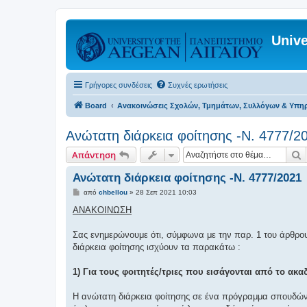
Unive
Γρήγορες συνδέσεις
Συχνές ερωτήσεις
Board
Ανακοινώσεις Σχολών, Τμημάτων, Συλλόγων & Υπη
Ανώτατη διάρκεια φοίτησης -Ν. 4777/2
Α
Απάντηση
Ανώτατη διάρκεια φοίτησης -Ν. 4777/2021
Δ
από
chbellou
»
28 Σεπ 2021 10:03
η
μ
ΑΝΑΚΟΙΝΩΣΗ
ο
σ
ί
Σας ενημερώνουμε ότι, σύμφωνα με την παρ. 1 του άρθρου
ε
διάρκεια φοίτησης ισχύουν τα παρακάτω :
υ
σ
η
1) Για τους φοιτητές/τριες που εισάγονται από το ακαδ
Η ανώτατη διάρκεια φοίτησης σε ένα πρόγραμμα σπουδών