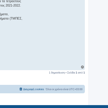
α τα τετραετούς
τος 2021-2022.
ήματα,
Τμήματα (ΤΜΠΕΣ,
Κ
ο
1 δημοσίευση • Σελίδα
1
από
1
ρ
υ
φ
ή
Διαγραφή cookies
Όλοι οι χρόνοι είναι
UTC+03:00