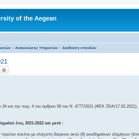
rsity of the Aegean
ρεσιών
Ανακοινώσεις Υπηρεσιών
Διεύθυνση σπουδών
021
ναζήτηση
Ειδική αναζήτηση
 34 και την παρ. 4 του άρθρου 58 του Ν. 4777/2021 (ΦΕΚ 25/Α/17.02.2021),
ημαϊκό έτος 2021-2022 και μετά :
 πρώτου κύκλου με ελάχιστη διάρκεια οκτώ (8) ακαδημαϊκών εξαμήνων (τέσ