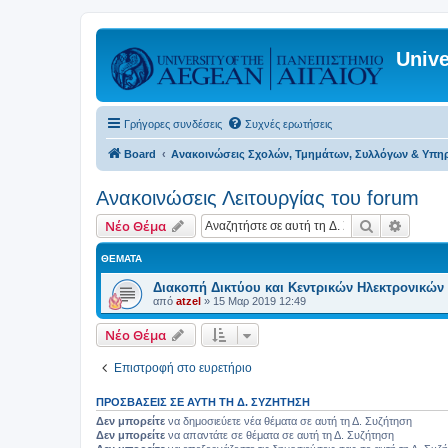
Unive
Γρήγορες συνδέσεις
Συχνές ερωτήσεις
Board
Ανακοινώσεις Σχολών, Τμημάτων, Συλλόγων & Υπη
Ανακοινώσεις Λειτουργίας του forum
Αναζήτηση
Ειδική
Νέο Θέμα
ΘΈΜΑΤΑ
Διακοπή Δικτύου και Κεντρικών Ηλεκτρονικών
από
atzel
»
15 Μαρ 2019 12:49
Νέο Θέμα
Επιστροφή στο ευρετήριο
ΠΡΟΣΒΆΣΕΙΣ ΣΕ ΑΥΤΉ ΤΗ Δ. ΣΥΖΉΤΗΣΗ
Δεν μπορείτε
να δημοσιεύετε νέα θέματα σε αυτή τη Δ. Συζήτηση
Δεν μπορείτε
να απαντάτε σε θέματα σε αυτή τη Δ. Συζήτηση