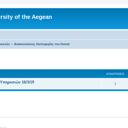
rsity of the Aegean
ρεσιών
Ανακοινώσεις Λειτουργίας του forum
 αναζήτηση
ΑΠΑΝΤΉΣΕΙΣ
 Υπηρεσιών 16/3/19
Α
1
π
α
ν
τ
ή