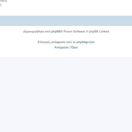
σ
ήτηση
η
ε
ι
ς
Δημιουργήθηκε από
phpBB
® Forum Software © phpBB Limited
Ελληνική μετάφραση από το
phpbbgr.com
Απόρρητο
|
Όροι