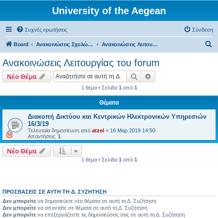
University of the Aegean
Συχνές ερωτήσεις
Σύνδεση
Α
Board
Ανακοινώσεις Σχολών, Τμημάτων, Συλλόγων & Υπηρεσιών
Ανακοινώσεις Λειτουργίας του forum
ν
Ανακοινώσεις Λειτουργίας του forum
α
Αναζήτηση
Ειδική αναζήτηση
Νέο Θέμα
ζ
1 θέμα • Σελίδα
1
από
1
ή
Θέματα
τ
η
Διακοπή Δικτύου και Κεντρικών Ηλεκτρονικών Υπηρεσιών
16/3/19
σ
Τελευταία δημοσίευση από
atzel
«
16 Μαρ 2019 14:50
Απαντήσεις:
1
η
Νέο Θέμα
1 θέμα • Σελίδα
1
από
1
ΠΡΟΣΒΆΣΕΙΣ ΣΕ ΑΥΤΉ ΤΗ Δ. ΣΥΖΉΤΗΣΗ
Δεν μπορείτε
να δημοσιεύετε νέα θέματα σε αυτή τη Δ. Συζήτηση
Δεν μπορείτε
να απαντάτε σε θέματα σε αυτή τη Δ. Συζήτηση
Δεν μπορείτε
να επεξεργάζεστε τις δημοσιεύσεις σας σε αυτή τη Δ. Συζήτηση