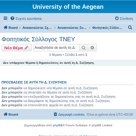
University of the Aegean
Συχνές ερωτήσεις
Σύνδεση
Α
Board
Ανακοινώσεις Σχολών, Τμημάτων, Συλλόγων & Υπηρεσιών
Ανακοινώσεις Συλλόγων
Φοιτητικός Σύλλογος ΤΝΕΥ
ν
Φοιτητικός Σύλλογος ΤΝΕΥ
α
Αναζήτηση
Ειδική αναζήτηση
Νέο Θέμα
ζ
0 θέματα • Σελίδα
1
από
1
ή
Δεν υπάρχουν θέματα ή δημοσιεύσεις σε αυτή τη Δ. Συζήτηση.
τ
η
σ
ΠΡΟΣΒΆΣΕΙΣ ΣΕ ΑΥΤΉ ΤΗ Δ. ΣΥΖΉΤΗΣΗ
η
Δεν μπορείτε
να δημοσιεύετε νέα θέματα σε αυτή τη Δ. Συζήτηση
Δεν μπορείτε
να απαντάτε σε θέματα σε αυτή τη Δ. Συζήτηση
Δεν μπορείτε
να επεξεργάζεστε τις δημοσιεύσεις σας σε αυτή τη Δ. Συζήτηση
Δεν μπορείτε
να διαγράφετε τις δημοσιεύσεις σας σε αυτή τη Δ. Συζήτηση
Δεν μπορείτε
να επισυνάπτετε αρχεία σε αυτή τη Δ. Συζήτηση
Board
Διαγραφή cookies
Όλοι οι χρόνοι είναι
UTC+03:00
Δημιουργήθηκε από
phpBB
® Forum Software © phpBB Limited