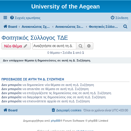
University of the Aegean
Συχνές ερωτήσεις
Σύνδεση
Α
Board
Ανακοινώσεις Σχολών, Τμημάτων, Συλλόγων & Υπηρεσιών
Ανακοινώσεις Συλλόγων
Φοιτητικός Σύλλογος ΤΔΕ
ν
Φοιτητικός Σύλλογος ΤΔΕ
α
Αναζήτηση
Ειδική αναζήτηση
Νέο Θέμα
ζ
0 θέματα • Σελίδα
1
από
1
ή
Δεν υπάρχουν θέματα ή δημοσιεύσεις σε αυτή τη Δ. Συζήτηση.
τ
η
σ
ΠΡΟΣΒΆΣΕΙΣ ΣΕ ΑΥΤΉ ΤΗ Δ. ΣΥΖΉΤΗΣΗ
η
Δεν μπορείτε
να δημοσιεύετε νέα θέματα σε αυτή τη Δ. Συζήτηση
Δεν μπορείτε
να απαντάτε σε θέματα σε αυτή τη Δ. Συζήτηση
Δεν μπορείτε
να επεξεργάζεστε τις δημοσιεύσεις σας σε αυτή τη Δ. Συζήτηση
Δεν μπορείτε
να διαγράφετε τις δημοσιεύσεις σας σε αυτή τη Δ. Συζήτηση
Δεν μπορείτε
να επισυνάπτετε αρχεία σε αυτή τη Δ. Συζήτηση
Board
Διαγραφή cookies
Όλοι οι χρόνοι είναι
UTC+03:00
Δημιουργήθηκε από
phpBB
® Forum Software © phpBB Limited