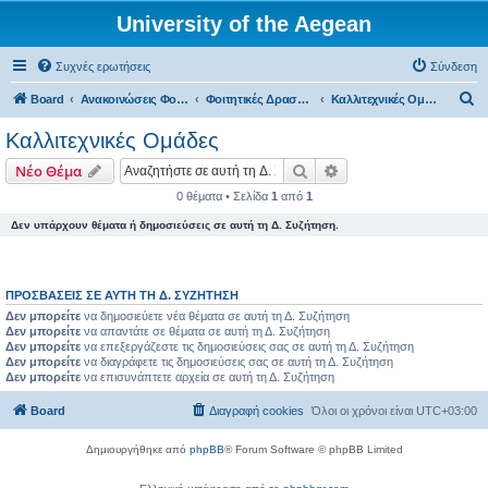
University of the Aegean
Συχνές ερωτήσεις
Σύνδεση
Α
Board
Ανακοινώσεις Φοιτητικών Δραστηριοτήτων
Φοιτητικές Δραστηριότητες - Ρόδος
Καλλιτεχνικές Ομάδες
ν
Καλλιτεχνικές Ομάδες
α
Αναζήτηση
Ειδική αναζήτηση
Νέο Θέμα
ζ
0 θέματα • Σελίδα
1
από
1
ή
Δεν υπάρχουν θέματα ή δημοσιεύσεις σε αυτή τη Δ. Συζήτηση.
τ
η
σ
ΠΡΟΣΒΆΣΕΙΣ ΣΕ ΑΥΤΉ ΤΗ Δ. ΣΥΖΉΤΗΣΗ
η
Δεν μπορείτε
να δημοσιεύετε νέα θέματα σε αυτή τη Δ. Συζήτηση
Δεν μπορείτε
να απαντάτε σε θέματα σε αυτή τη Δ. Συζήτηση
Δεν μπορείτε
να επεξεργάζεστε τις δημοσιεύσεις σας σε αυτή τη Δ. Συζήτηση
Δεν μπορείτε
να διαγράφετε τις δημοσιεύσεις σας σε αυτή τη Δ. Συζήτηση
Δεν μπορείτε
να επισυνάπτετε αρχεία σε αυτή τη Δ. Συζήτηση
Board
Διαγραφή cookies
Όλοι οι χρόνοι είναι
UTC+03:00
Δημιουργήθηκε από
phpBB
® Forum Software © phpBB Limited