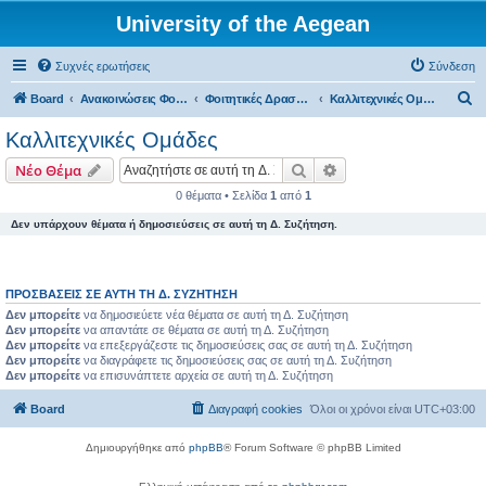
University of the Aegean
Συχνές ερωτήσεις
Σύνδεση
Α
Board
Ανακοινώσεις Φοιτητικών Δραστηριοτήτων
Φοιτητικές Δραστηριότητες - Μυτιλήνη
Καλλιτεχνικές Ομάδες
ν
Καλλιτεχνικές Ομάδες
α
Αναζήτηση
Ειδική αναζήτηση
Νέο Θέμα
ζ
0 θέματα • Σελίδα
1
από
1
ή
Δεν υπάρχουν θέματα ή δημοσιεύσεις σε αυτή τη Δ. Συζήτηση.
τ
η
σ
ΠΡΟΣΒΆΣΕΙΣ ΣΕ ΑΥΤΉ ΤΗ Δ. ΣΥΖΉΤΗΣΗ
η
Δεν μπορείτε
να δημοσιεύετε νέα θέματα σε αυτή τη Δ. Συζήτηση
Δεν μπορείτε
να απαντάτε σε θέματα σε αυτή τη Δ. Συζήτηση
Δεν μπορείτε
να επεξεργάζεστε τις δημοσιεύσεις σας σε αυτή τη Δ. Συζήτηση
Δεν μπορείτε
να διαγράφετε τις δημοσιεύσεις σας σε αυτή τη Δ. Συζήτηση
Δεν μπορείτε
να επισυνάπτετε αρχεία σε αυτή τη Δ. Συζήτηση
Board
Διαγραφή cookies
Όλοι οι χρόνοι είναι
UTC+03:00
Δημιουργήθηκε από
phpBB
® Forum Software © phpBB Limited