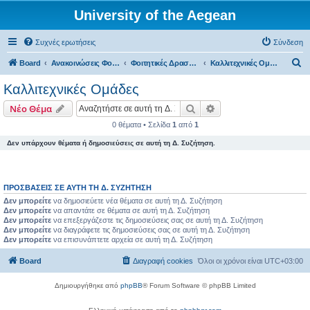
University of the Aegean
Συχνές ερωτήσεις
Σύνδεση
Α
Board
Ανακοινώσεις Φοιτητικών Δραστηριοτήτων
Φοιτητικές Δραστηριότητες - Μυτιλήνη
Καλλιτεχνικές Ομάδες
ν
Καλλιτεχνικές Ομάδες
α
Αναζήτηση
Ειδική αναζήτηση
Νέο Θέμα
ζ
0 θέματα • Σελίδα
1
από
1
ή
Δεν υπάρχουν θέματα ή δημοσιεύσεις σε αυτή τη Δ. Συζήτηση.
τ
η
σ
ΠΡΟΣΒΆΣΕΙΣ ΣΕ ΑΥΤΉ ΤΗ Δ. ΣΥΖΉΤΗΣΗ
η
Δεν μπορείτε
να δημοσιεύετε νέα θέματα σε αυτή τη Δ. Συζήτηση
Δεν μπορείτε
να απαντάτε σε θέματα σε αυτή τη Δ. Συζήτηση
Δεν μπορείτε
να επεξεργάζεστε τις δημοσιεύσεις σας σε αυτή τη Δ. Συζήτηση
Δεν μπορείτε
να διαγράφετε τις δημοσιεύσεις σας σε αυτή τη Δ. Συζήτηση
Δεν μπορείτε
να επισυνάπτετε αρχεία σε αυτή τη Δ. Συζήτηση
Board
Διαγραφή cookies
Όλοι οι χρόνοι είναι
UTC+03:00
Δημιουργήθηκε από
phpBB
® Forum Software © phpBB Limited