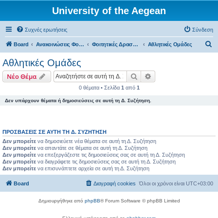
University of the Aegean
Συχνές ερωτήσεις
Σύνδεση
Α
Board
Ανακοινώσεις Φοιτητικών Δραστηριοτήτων
Φοιτητικές Δραστηριότητες - Ρόδος
Αθλητικές Ομάδες
ν
Αθλητικές Ομάδες
α
Αναζήτηση
Ειδική αναζήτηση
Νέο Θέμα
ζ
0 θέματα • Σελίδα
1
από
1
ή
Δεν υπάρχουν θέματα ή δημοσιεύσεις σε αυτή τη Δ. Συζήτηση.
τ
η
σ
ΠΡΟΣΒΆΣΕΙΣ ΣΕ ΑΥΤΉ ΤΗ Δ. ΣΥΖΉΤΗΣΗ
η
Δεν μπορείτε
να δημοσιεύετε νέα θέματα σε αυτή τη Δ. Συζήτηση
Δεν μπορείτε
να απαντάτε σε θέματα σε αυτή τη Δ. Συζήτηση
Δεν μπορείτε
να επεξεργάζεστε τις δημοσιεύσεις σας σε αυτή τη Δ. Συζήτηση
Δεν μπορείτε
να διαγράφετε τις δημοσιεύσεις σας σε αυτή τη Δ. Συζήτηση
Δεν μπορείτε
να επισυνάπτετε αρχεία σε αυτή τη Δ. Συζήτηση
Board
Διαγραφή cookies
Όλοι οι χρόνοι είναι
UTC+03:00
Δημιουργήθηκε από
phpBB
® Forum Software © phpBB Limited