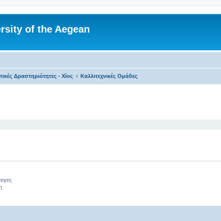
rsity of the Aegean
τικές Δραστηριότητες - Χίος
Καλλιτεχνικές Ομάδες
 αναζήτηση
ήτηση
η