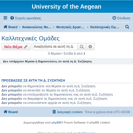
University of the Aegean
Συχνές ερωτήσεις
Σύνδεση
Α
Board
Ανακοινώσεις Φοιτητικών Δραστηριοτήτων
Φοιτητικές Δραστηριότητες - Χίος
Καλλιτεχνικές Ομάδες
ν
Καλλιτεχνικές Ομάδες
α
Αναζήτηση
Ειδική αναζήτηση
Νέο Θέμα
ζ
0 θέματα • Σελίδα
1
από
1
ή
Δεν υπάρχουν θέματα ή δημοσιεύσεις σε αυτή τη Δ. Συζήτηση.
τ
η
σ
ΠΡΟΣΒΆΣΕΙΣ ΣΕ ΑΥΤΉ ΤΗ Δ. ΣΥΖΉΤΗΣΗ
η
Δεν μπορείτε
να δημοσιεύετε νέα θέματα σε αυτή τη Δ. Συζήτηση
Δεν μπορείτε
να απαντάτε σε θέματα σε αυτή τη Δ. Συζήτηση
Δεν μπορείτε
να επεξεργάζεστε τις δημοσιεύσεις σας σε αυτή τη Δ. Συζήτηση
Δεν μπορείτε
να διαγράφετε τις δημοσιεύσεις σας σε αυτή τη Δ. Συζήτηση
Δεν μπορείτε
να επισυνάπτετε αρχεία σε αυτή τη Δ. Συζήτηση
Board
Διαγραφή cookies
Όλοι οι χρόνοι είναι
UTC+03:00
Δημιουργήθηκε από
phpBB
® Forum Software © phpBB Limited