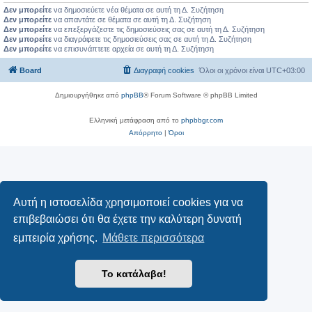
Δεν μπορείτε
να δημοσιεύετε νέα θέματα σε αυτή τη Δ. Συζήτηση
Δεν μπορείτε
να απαντάτε σε θέματα σε αυτή τη Δ. Συζήτηση
Δεν μπορείτε
να επεξεργάζεστε τις δημοσιεύσεις σας σε αυτή τη Δ. Συζήτηση
Δεν μπορείτε
να διαγράφετε τις δημοσιεύσεις σας σε αυτή τη Δ. Συζήτηση
Δεν μπορείτε
να επισυνάπτετε αρχεία σε αυτή τη Δ. Συζήτηση
Board
Διαγραφή cookies
Όλοι οι χρόνοι είναι
UTC+03:00
Δημιουργήθηκε από
phpBB
® Forum Software © phpBB Limited
Ελληνική μετάφραση από το
phpbbgr.com
Απόρρητο
|
Όροι
Αυτή η ιστοσελίδα χρησιμοποιεί cookies για να
επιβεβαιώσει ότι θα έχετε την καλύτερη δυνατή
εμπειρία χρήσης.
Μάθετε περισσότερα
Το κατάλαβα!