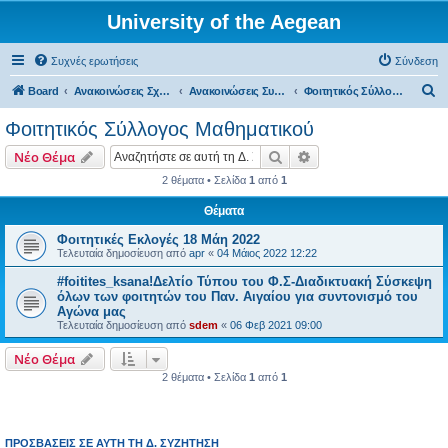
University of the Aegean
Συχνές ερωτήσεις
Σύνδεση
Α
Board
Ανακοινώσεις Σχολών, Τμημάτων, Συλλόγων & Υπηρεσιών
Ανακοινώσεις Συλλόγων
Φοιτητικός Σύλλογος Μαθηματικού
ν
Φοιτητικός Σύλλογος Μαθηματικού
α
Αναζήτηση
Ειδική αναζήτηση
Νέο Θέμα
ζ
2 θέματα • Σελίδα
1
από
1
ή
Θέματα
τ
η
Φοιτητικές Εκλογές 18 Μάη 2022
Τελευταία δημοσίευση από
apr
«
04 Μάιος 2022 12:22
σ
#foitites_ksana!Δελτίο Τύπου του Φ.Σ-Διαδικτυακή Σύσκεψη
η
όλων των φοιτητών του Παν. Αιγαίου για συντονισμό του
Αγώνα μας
Τελευταία δημοσίευση από
sdem
«
06 Φεβ 2021 09:00
Νέο Θέμα
2 θέματα • Σελίδα
1
από
1
ΠΡΟΣΒΆΣΕΙΣ ΣΕ ΑΥΤΉ ΤΗ Δ. ΣΥΖΉΤΗΣΗ