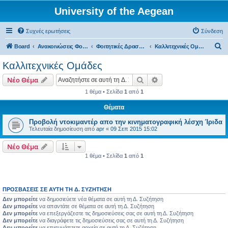
University of the Aegean
Συχνές ερωτήσεις
Σύνδεση
Α
Board
Ανακοινώσεις Φοιτητικών Δραστηριοτήτων
Φοιτητικές Δραστηριότητες - Σάμος
Καλλιτεχνικές Ομάδες
ν
Καλλιτεχνικές Ομάδες
α
Αναζήτηση
Ειδική αναζήτηση
Νέο Θέμα
ζ
1 θέμα • Σελίδα
1
από
1
ή
Θέματα
τ
η
Προβολή ντοκιμαντέρ απο την κινηματογραφική λέσχη Ίριδα
Τελευταία δημοσίευση από
apr
«
09 Σεπ 2015 15:02
σ
η
Νέο Θέμα
1 θέμα • Σελίδα
1
από
1
ΠΡΟΣΒΆΣΕΙΣ ΣΕ ΑΥΤΉ ΤΗ Δ. ΣΥΖΉΤΗΣΗ
Δεν μπορείτε
να δημοσιεύετε νέα θέματα σε αυτή τη Δ. Συζήτηση
Δεν μπορείτε
να απαντάτε σε θέματα σε αυτή τη Δ. Συζήτηση
Δεν μπορείτε
να επεξεργάζεστε τις δημοσιεύσεις σας σε αυτή τη Δ. Συζήτηση
Δεν μπορείτε
να διαγράφετε τις δημοσιεύσεις σας σε αυτή τη Δ. Συζήτηση
Δεν μπορείτε
να επισυνάπτετε αρχεία σε αυτή τη Δ. Συζήτηση