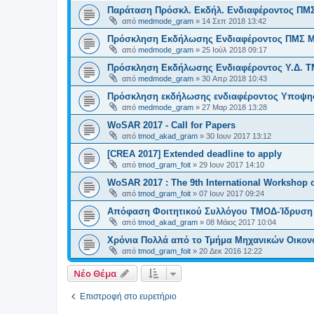
Παράταση Πρόσκλ. Εκδήλ. Ενδιαφέροντος ΠΜ
από
medmode_gram
»
14 Σεπ 2018 13:42
Πρόσκληση Εκδήλωσης Ενδιαφέροντος ΠΜΣ 
από
medmode_gram
»
25 Ιούλ 2018 09:17
Πρόσκληση Εκδήλωσης Ενδιαφέροντος Υ.Δ. 
από
medmode_gram
»
30 Απρ 2018 10:43
Πρόσκληση εκδήλωσης ενδιαφέρoντος Υποψη
από
medmode_gram
»
27 Μαρ 2018 13:28
WoSAR 2017 - Call for Papers
από
tmod_akad_gram
»
30 Ιουν 2017 13:12
[CREA 2017] Extended deadline to apply
από
tmod_gram_foit
»
29 Ιουν 2017 14:10
WoSAR 2017 : The 9th International Workshop 
από
tmod_gram_foit
»
07 Ιουν 2017 09:24
Απόφαση Φοιτητικού Συλλόγου ΤΜΟΔ-Ίδρυση 
από
tmod_akad_gram
»
08 Μάιος 2017 10:04
Χρόνια Πολλά από το Τμήμα Μηχανικών Οικονο
από
tmod_gram_foit
»
20 Δεκ 2016 12:22
Νέο Θέμα
Επιστροφή στο ευρετήριο