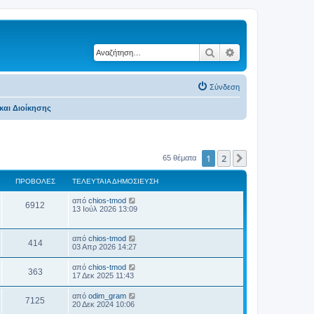
Αναζήτηση
Ειδική αναζήτηση
Σύνδεση
και Διοίκησης
1
2
Επόμενη
65 θέματα
ΠΡΟΒΟΛΈΣ
ΤΕΛΕΥΤΑΊΑ ΔΗΜΟΣΊΕΥΣΗ
Τ
από
chios-tmod
Π
6912
ε
13 Ιούλ 2026 13:09
λ
ρ
ε
υ
Τ
από
chios-tmod
ο
Π
τ
414
ε
03 Απρ 2026 14:27
α
λ
β
ί
ρ
ε
Τ
α
από
chios-tmod
Π
363
υ
ε
δ
17 Δεκ 2025 11:43
ο
ο
τ
λ
η
α
ρ
ε
μ
λ
Τ
από
odim_gram
β
ί
Π
7125
υ
ο
ε
20 Δεκ 2024 10:06
α
ο
τ
σ
λ
δ