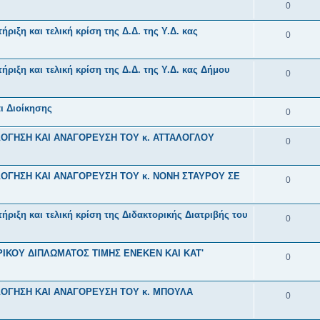
α
Α
0
ι
σ
τ
ν
π
ς
ε
ή
ιξη και τελική κρίση της Δ.Δ. της Υ.Δ. κας
Α
0
τ
α
ι
σ
π
ή
ν
ς
ε
ιξη και τελική κρίση της Δ.Δ. της Υ.Δ. κας Δήμου
α
Α
0
σ
τ
ι
ν
π
ε
ή
ς
ι Διοίκησης
τ
α
Α
0
ι
σ
ή
ν
π
ς
ε
ΟΓΗΣΗ ΚΑΙ ΑΝΑΓΟΡΕΥΣΗ ΤΟΥ κ. ΑΤΤΑΛΟΓΛΟΥ
Α
0
σ
τ
α
ι
π
ε
ή
ν
ς
ΟΓΗΣΗ ΚΑΙ ΑΝΑΓΟΡΕΥΣΗ ΤΟΥ κ. ΝΟΝΗ ΣΤΑΥΡΟΥ ΣΕ
α
Α
0
ι
σ
τ
ν
π
ς
ε
ή
ιξη και τελική κρίση της Διδακτορικής Διατριβής του
τ
α
Α
0
ι
σ
ή
ν
π
ς
ε
σ
ΚΟΥ ΔΙΠΛΩΜΑΤΟΣ ΤΙΜΗΣ ΕΝΕΚΕΝ ΚΑΙ ΚΑΤ'
τ
α
Α
0
ι
ε
ή
ν
π
ς
ι
σ
ΟΓΗΣΗ ΚΑΙ ΑΝΑΓΟΡΕΥΣΗ ΤΟΥ κ. ΜΠΟΥΛΑ
τ
α
Α
0
ς
ε
ή
ν
π