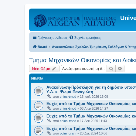
Unive
Γρήγορες συνδέσεις
Συχνές ερωτήσεις
Board
Ανακοινώσεις Σχολών, Τμημάτων, Συλλόγων & Υπη
Τμήμα Μηχανικών Οικονομίας και Διοί
Αναζήτηση
Ειδική
Νέο Θέμα
ΘΈΜΑΤΑ
Ανακοίνωση-Πρόσκληση για τη δημόσια υποστήρ
Υ.Δ. κ. Ψωμά Παναγιώτη
από
chios-tmod
»
13 Ιούλ 2026 13:09
Ευχές από το Τμήμα Μηχανικών Οικονομίας κα
από
chios-tmod
»
03 Απρ 2026 14:27
Ευχές από το Τμήμα Μηχανικών Οικονομίας κα
από
chios-tmod
»
17 Δεκ 2025 11:43
Ευχές από το Τμήμα Μηχανικών Οικονομίας κα
από
odim_gram
»
20 Δεκ 2024 10:06