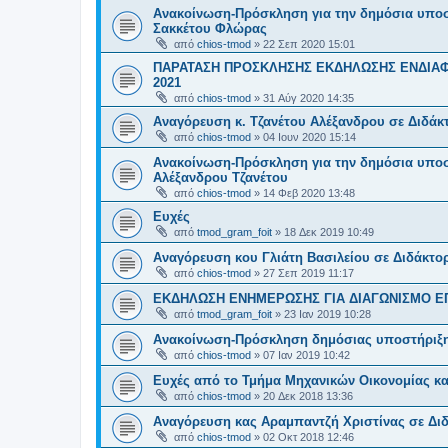
Ανακοίνωση-Πρόσκληση για την δημόσια υποστή
Σακκέτου Φλώρας
από
chios-tmod
»
22 Σεπ 2020 15:01
ΠΑΡΑΤΑΣΗ ΠΡΟΣΚΛΗΣΗΣ ΕΚΔΗΛΩΣΗΣ ΕΝΔΙΑΦΕΡ
2021
από
chios-tmod
»
31 Αύγ 2020 14:35
Αναγόρευση κ. Τζανέτου Αλέξανδρου σε Διδάκ
από
chios-tmod
»
04 Ιουν 2020 15:14
Ανακοίνωση-Πρόσκληση για την δημόσια υποστή
Αλέξανδρου Τζανέτου
από
chios-tmod
»
14 Φεβ 2020 13:48
Ευχές
από
tmod_gram_foit
»
18 Δεκ 2019 10:49
Αναγόρευση κoυ Γλιάτη Βασιλείου σε Διδάκτο
από
chios-tmod
»
27 Σεπ 2019 11:17
ΕΚΔΗΛΩΣΗ ΕΝΗΜΕΡΩΣΗΣ ΓΙΑ ΔΙΑΓΩΝΙΣΜΟ Ε
από
tmod_gram_foit
»
23 Ιαν 2019 10:28
Ανακοίνωση-Πρόσκληση δημόσιας υποστήριξης 
από
chios-tmod
»
07 Ιαν 2019 10:42
Ευχές από το Τμήμα Μηχανικών Οικονομίας κα
από
chios-tmod
»
20 Δεκ 2018 13:36
Αναγόρευση κας Αραμπαντζή Χριστίνας σε Δι
από
chios-tmod
»
02 Οκτ 2018 12:46