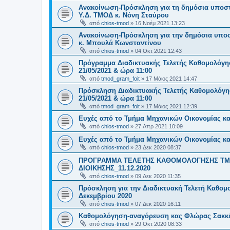
Ανακοίνωση-Πρόσκληση για τη δημόσια υποστήρ
Υ.Δ. ΤΜΟΔ κ. Νόνη Σταύρου
από
chios-tmod
»
16 Νοέμ 2021 13:23
Ανακοίνωση-Πρόσκληση για την δημόσια υποστή
κ. Μπουλά Κωνσταντίνου
από
chios-tmod
»
04 Οκτ 2021 12:43
Πρόγραμμα Διαδικτυακής Τελετής Καθομολόγησ
21/05/2021 & ώρα 11:00
από
tmod_gram_foit
»
17 Μάιος 2021 14:47
Πρόσκληση Διαδικτυακής Τελετής Καθομολόγησ
21/05/2021 & ώρα 11:00
από
tmod_gram_foit
»
17 Μάιος 2021 12:39
Ευχές από το Τμήμα Μηχανικών Οικονομίας κα
από
chios-tmod
»
27 Απρ 2021 10:09
Ευχές από το Τμήμα Μηχανικών Οικονομίας κα
από
chios-tmod
»
23 Δεκ 2020 08:37
ΠΡΟΓΡΑΜΜΑ ΤΕΛΕΤΗΣ ΚΑΘΟΜΟΛΟΓΗΣΗΣ ΤΜΗ
ΔΙΟΙΚΗΣΗΣ_11.12.2020
από
chios-tmod
»
09 Δεκ 2020 11:35
Πρόσκληση για την Διαδικτυακή Τελετή Καθ
Δεκεμβρίου 2020
από
chios-tmod
»
07 Δεκ 2020 16:11
Καθομολόγηση-αναγόρευση κας Φλώρας Σακκέ
από
chios-tmod
»
29 Οκτ 2020 08:33