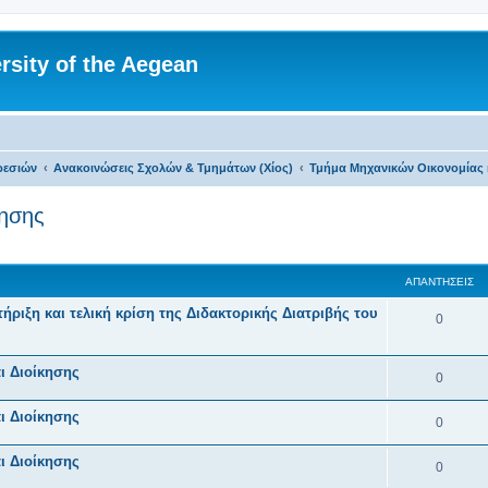
rsity of the Aegean
ρεσιών
Ανακοινώσεις Σχολών & Τμημάτων (Χίος)
Τμήμα Μηχανικών Οικονομίας 
κησης
 αναζήτηση
ΑΠΑΝΤΉΣΕΙΣ
ιξη και τελική κρίση της Διδακτορικής Διατριβής του
Α
0
π
ι Διοίκησης
α
Α
0
ν
π
ι Διοίκησης
Α
0
τ
α
π
ή
ι Διοίκησης
ν
Α
0
α