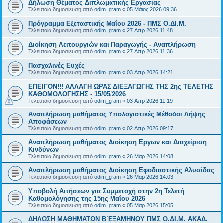
Δήλωση Θέματος Διπλωματικής Εργασίας
Τελευταία δημοσίευση από
odim_gram
«
05 Μάιος 2026 09:36
Πρόγραμμα Εξεταστικής Μαΐου 2026 - ΠΜΣ Ο.ΔΙ.Μ.
Τελευταία δημοσίευση από
odim_gram
«
27 Απρ 2026 11:48
Διοίκηση Λειτουργιών και Παραγωγής - Αναπλήρωση
Τελευταία δημοσίευση από
odim_gram
«
27 Απρ 2026 11:36
Πασχαλινές Ευχές
Τελευταία δημοσίευση από
odim_gram
«
03 Απρ 2026 14:21
ΕΠΕΙΓΟΝ!!! ΑΛΛΑΓΗ ΩΡΑΣ ΔΙΕΞΑΓΩΓΗΣ ΤΗΣ 2ης ΤΕΛΕΤΗΣ
ΚΑΘΟΜΟΛΟΓΗΣΗΣ - 15/05/2026
Τελευταία δημοσίευση από
odim_gram
«
03 Απρ 2026 11:19
Αναπλήρωση μαθήματος Υπολογιστικές Μέθοδοι Λήψης
Αποφάσεων
Τελευταία δημοσίευση από
odim_gram
«
02 Απρ 2026 09:17
Αναπλήρωση μαθήματος Διοίκηση Εργων και Διαχείριση
Κινδύνων
Τελευταία δημοσίευση από
odim_gram
«
26 Μαρ 2026 14:08
Αναπλήρωση μαθήματος Διοίκηση Εφοδιαστικής Αλυσίδας
Τελευταία δημοσίευση από
odim_gram
«
26 Μαρ 2026 14:03
Υποβολή Αιτήσεων για Συμμετοχή στην 2η Τελετή
Καθομολόγησης της 15ης Μαΐου 2026
Τελευταία δημοσίευση από
odim_gram
«
05 Μαρ 2026 15:05
ΔΗΛΩΣΗ ΜΑΘΗΜΑΤΩΝ Β΄ΕΞΑΜΗΝΟΥ ΠΜΣ Ο.ΔΙ.Μ. ΑΚΑΔ.