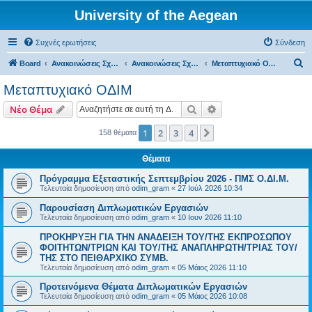
University of the Aegean
Συχνές ερωτήσεις
Σύνδεση
Α
Board
Ανακοινώσεις Σχολών, Τμημάτων, Συλλόγων & Υπηρεσιών
Ανακοινώσεις Σχολών & Τμημάτων (Χίος)
Μεταπτυχιακό ΟΔΙΜ
ν
Μεταπτυχιακό ΟΔΙΜ
α
Αναζήτηση
Ειδική αναζήτηση
Νέο Θέμα
ζ
ή
1
2
3
4
Επόμενη
158 θέματα
τ
Θέματα
η
Πρόγραμμα Εξεταστικής Σεπτεμβρίου 2026 - ΠΜΣ Ο.ΔΙ.Μ.
σ
Τελευταία δημοσίευση από
odim_gram
«
27 Ιούλ 2026 10:34
η
Παρουσίαση Διπλωματικών Εργασιών
Τελευταία δημοσίευση από
odim_gram
«
10 Ιουν 2026 11:10
ΠΡΟΚΗΡΥΞΗ ΓΙΑ ΤΗΝ ΑΝΑΔΕΙΞΗ ΤΟΥ/ΤΗΣ ΕΚΠΡΟΣΩΠΟΥ
ΦΟΙΤΗΤΩΝ/ΤΡΙΩΝ ΚΑΙ ΤΟΥ/ΤΗΣ ΑΝΑΠΛΗΡΩΤΗ/ΤΡΙΑΣ ΤΟΥ/
ΤΗΣ ΣΤΟ ΠΕΙΘΑΡΧΙΚΟ ΣΥΜΒ.
Τελευταία δημοσίευση από
odim_gram
«
05 Μάιος 2026 11:10
Προτεινόμενα Θέματα Διπλωματικών Εργασιών
Τελευταία δημοσίευση από
odim_gram
«
05 Μάιος 2026 10:08