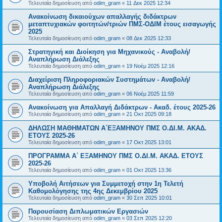
Τελευταία δημοσίευση από
odim_gram
«
11 Δεκ 2025 12:34
Ανακοίνωση δικαιούχων απαλλαγής διδάκτρων
μεταπτυχιακών φοιτητών/τριών ΠΜΣ-ΟΔΙΜ έτους εισαγωγής
2025
Τελευταία δημοσίευση από
odim_gram
«
08 Δεκ 2025 12:33
Στρατηγική και Διοίκηση για Μηχανικούς - Αναβολή/
Αναπλήρωση Διάλεξης
Τελευταία δημοσίευση από
odim_gram
«
19 Νοέμ 2025 12:16
Διαχείριση Πληροφοριακών Συστημάτων - Αναβολή/
Αναπλήρωση Διάλεξης
Τελευταία δημοσίευση από
odim_gram
«
06 Νοέμ 2025 11:59
Ανακοίνωση για Απαλλαγή Διδάκτρων - Ακαδ. έτους 2025-26
Τελευταία δημοσίευση από
odim_gram
«
21 Οκτ 2025 09:18
ΔΗΛΩΣΗ ΜΑΘΗΜΑΤΩΝ Α΄ΕΞΑΜΗΝΟΥ ΠΜΣ Ο.ΔΙ.Μ. ΑΚΑΔ.
ΕΤΟΥΣ 2025-26
Τελευταία δημοσίευση από
odim_gram
«
17 Οκτ 2025 13:01
ΠΡΟΓΡΑΜΜΑ Α΄ ΕΞΑΜΗΝΟΥ ΠΜΣ Ο.ΔΙ.Μ. ΑΚΑΔ. ΕΤΟΥΣ
2025-26
Τελευταία δημοσίευση από
odim_gram
«
01 Οκτ 2025 13:36
Υποβολή Αιτήσεων για Συμμετοχή στην 1η Τελετή
Καθομολόγησης της 4ης Δεκεμβρίου 2025
Τελευταία δημοσίευση από
odim_gram
«
30 Σεπ 2025 10:01
Παρουσίαση Διπλωματικών Εργασιών
Τελευταία δημοσίευση από
odim_gram
«
03 Σεπ 2025 12:20