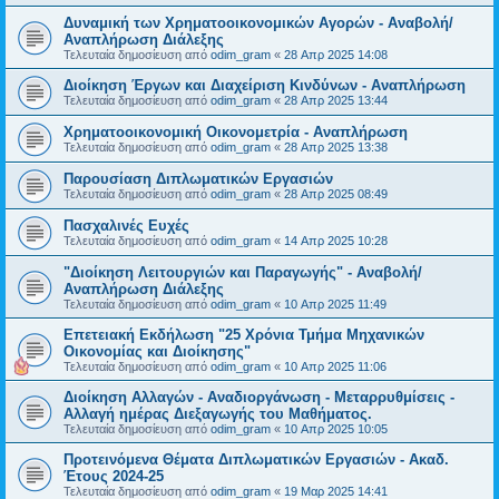
Δυναμική των Χρηματοοικονομικών Αγορών - Αναβολή/
Αναπλήρωση Διάλεξης
Τελευταία δημοσίευση από
odim_gram
«
28 Απρ 2025 14:08
Διοίκηση Έργων και Διαχείριση Κινδύνων - Αναπλήρωση
Τελευταία δημοσίευση από
odim_gram
«
28 Απρ 2025 13:44
Χρηματοοικονομική Οικονομετρία - Αναπλήρωση
Τελευταία δημοσίευση από
odim_gram
«
28 Απρ 2025 13:38
Παρουσίαση Διπλωματικών Εργασιών
Τελευταία δημοσίευση από
odim_gram
«
28 Απρ 2025 08:49
Πασχαλινές Ευχές
Τελευταία δημοσίευση από
odim_gram
«
14 Απρ 2025 10:28
"Διοίκηση Λειτουργιών και Παραγωγής" - Αναβολή/
Αναπλήρωση Διάλεξης
Τελευταία δημοσίευση από
odim_gram
«
10 Απρ 2025 11:49
Επετειακή Εκδήλωση "25 Χρόνια Τμήμα Μηχανικών
Οικονομίας και Διοίκησης"
Τελευταία δημοσίευση από
odim_gram
«
10 Απρ 2025 11:06
Διοίκηση Αλλαγών - Αναδιοργάνωση - Μεταρρυθμίσεις -
Αλλαγή ημέρας Διεξαγωγής του Μαθήματος.
Τελευταία δημοσίευση από
odim_gram
«
10 Απρ 2025 10:05
Προτεινόμενα Θέματα Διπλωματικών Εργασιών - Ακαδ.
Έτους 2024-25
Τελευταία δημοσίευση από
odim_gram
«
19 Μαρ 2025 14:41