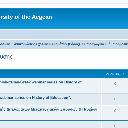
rsity of the Aegean
ρεσιών
Ανακοινώσεις Σχολών & Τμημάτων (Ρόδος)
Παιδαγωγικό Τμήμα Δημοτικ
ευσης
 αναζήτηση
ΑΠΑΝΤΉΣΕΙΣ
sh-Italian-Greek webinar series on History of
Α
0
π
webinar series on History of Education".
α
Α
0
ν
π
ομής Διπλωμάτων Μεταπτυχιακών Σπουδών & Πτυχίων
Α
0
τ
α
π
ή
ν
α
Α
0