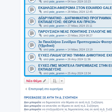
από
ptde_gramm
»
04 Ιουν 2024 10:23
ΕΚΔΗΛΩΣΗ-ΑΦΙΕΡΩΜΑ ΣΤΟΝ EDUARDO GAL
από
ptde_gramm
»
28 Μάιος 2024 12:45
ΔΙΪΔΡΥΜΑΤΙΚΟ - ΔΙΑΤΜΗΜΑΤΙΚΟ ΠΡΟΓΡΑΜΜΑ
ΕΚΠΑΙΔΕΥΣΗΣ: ΘΕΩΡΙΑ ΚΑΙ ΠΡΑΞΗ»
από
ptde_gramm
»
27 Μάιος 2024 15:11
ΠΑΡΟΥΣΙΑΣΗ ΝΕΑΣ ΠΟΙΗΤΙΚΗΣ ΣΥΛΛΟΓΗΣ ΜΕ 
από
ptde_gramm
»
23 Μάιος 2024 08:27
3ο Πανελλήνιο Συνέδριο Προπτυχιακών Φοιτη
(Υβριδικό)
από
ptde_gramm
»
14 Μάιος 2024 13:19
ΕΥΧΕΣ-ΠΑΙΔΑΓΩΓΙΚΟ ΤΜΗΜΑ ΔΗΜΟΤΙΚΗΣ ΕΚΠ
από
ptde_gramm
»
26 Απρ 2024 11:36
ΕΥΧΕΣ-ΠΜΣ ΜΟΝΤΕΛΑ ΠΑΡΕΜΒΑΣΗΣ ΣΤΗΝ ΕΙ
ΕΚΠΑΙΔΕΥΣΗΣ
από
ptde_gramm
»
25 Απρ 2024 13:34
Νέο Θέμα
Επιστροφή στο ευρετήριο
ΠΡΟΣΒΆΣΕΙΣ ΣΕ ΑΥΤΉ ΤΗ Δ. ΣΥΖΉΤΗΣΗ
Δεν μπορείτε
να δημοσιεύετε νέα θέματα σε αυτή τη Δ. Συζήτηση
Δεν μπορείτε
να απαντάτε σε θέματα σε αυτή τη Δ. Συζήτηση
Δεν μπορείτε
να επεξεργάζεστε τις δημοσιεύσεις σας σε αυτή τη Δ. Συζ