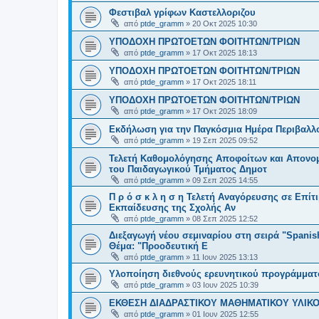
Φεστιβαλ γρίφων Καστελλοριζου
από
ptde_gramm
»
20 Οκτ 2025 10:30
ΥΠΟΔΟΧΗ ΠΡΩΤΟΕΤΩΝ ΦΟΙΤΗΤΩΝ/ΤΡΙΩΝ
από
ptde_gramm
»
17 Οκτ 2025 18:13
ΥΠΟΔΟΧΗ ΠΡΩΤΟΕΤΩΝ ΦΟΙΤΗΤΩΝ/ΤΡΙΩΝ
από
ptde_gramm
»
17 Οκτ 2025 18:11
ΥΠΟΔΟΧΗ ΠΡΩΤΟΕΤΩΝ ΦΟΙΤΗΤΩΝ/ΤΡΙΩΝ
από
ptde_gramm
»
17 Οκτ 2025 18:09
Εκδήλωση για την Παγκόσμια Ημέρα Περιβαλλο
από
ptde_gramm
»
19 Σεπ 2025 09:52
Τελετή Καθομολόγησης Αποφοίτων και Απον
του Παιδαγωγικού Τμήματος Δημοτ
από
ptde_gramm
»
09 Σεπ 2025 14:55
Π ρ ό σ κ λ η σ η Τελετή Αναγόρευσης σε Επί
Εκπαίδευσης της Σχολής Αν
από
ptde_gramm
»
08 Σεπ 2025 12:52
Διεξαγωγή νέου σεμιναρίου στη σειρά "Spanish-
Θέμα: "Προοδευτική Ε
από
ptde_gramm
»
11 Ιουν 2025 13:13
Υλοποίηση διεθνούς ερευνητικού προγράμματο
από
ptde_gramm
»
03 Ιουν 2025 10:39
ΕΚΘΕΣΗ ΔΙΑΔΡΑΣΤΙΚΟΥ ΜΑΘΗΜΑΤΙΚΟΥ ΥΛΙΚ
από
ptde_gramm
»
01 Ιουν 2025 12:55