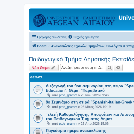
Unive
Γρήγορες συνδέσεις
Συχνές ερωτήσεις
Board
Ανακοινώσεις Σχολών, Τμημάτων, Συλλόγων & Υπη
Παιδαγωγικό Τμήμα Δημοτικής Εκπαίδ
Αναζήτηση
Ειδική
Νέο Θέμα
ΘΈΜΑΤΑ
Διεξαγωγή του 9ου σεμιναρίου στη σειρά "Spani
Education". Θέμα: "Παραβατικό
από
ptde_gramm
»
23 Ιουν 2026 09:46
8ο Σεμινάριο στη σειρά "Spanish-Italian-Greek 
από
ptde_gramm
»
26 Μάιος 2026 10:19
Τελετή Καθομολόγησης Αποφοίτων και Απον
του Παιδαγωγικού Τμήματος Δημοτ
από
ptde_gramm
»
23 Απρ 2026 15:06
Παγκόσμια ημέρα ανακύκλωσης