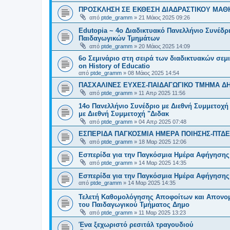
ΠΡΟΣΚΛΗΣΗ ΣΕ ΕΚΘΕΣΗ ΔΙΑΔΡΑΣΤΙΚΟΥ ΜΑΘ
από
ptde_gramm
»
21 Μάιος 2025 09:26
Edutopia ~ 4ο Διαδικτυακό Πανελλήνιο Συνέδ
Παιδαγωγικών Τμημάτων
από
ptde_gramm
»
20 Μάιος 2025 14:09
6ο Σεμινάριο στη σειρά των διαδικτυακών σεμιν
on History of Educatio
από
ptde_gramm
»
08 Μάιος 2025 14:54
ΠΑΣΧΑΛΙΝΕΣ ΕΥΧΕΣ-ΠΑΙΔΑΓΩΓΙΚΟ ΤΜΗΜΑ Δ
από
ptde_gramm
»
11 Απρ 2025 11:56
14ο Πανελλήνιο Συνέδριο με Διεθνή Συμμετοχή
με Διεθνή Συμμετοχή "Διδακ
από
ptde_gramm
»
04 Απρ 2025 07:48
ΕΣΠΕΡΙΔΑ ΠΑΓΚΟΣΜΙΑ ΗΜΕΡΑ ΠΟΙΗΣΗΣ-ΠΤΔΕ
από
ptde_gramm
»
18 Μαρ 2025 12:06
Εσπερίδα για την Παγκόσμια Ημέρα Αφήγησης 
από
ptde_gramm
»
14 Μαρ 2025 14:35
Εσπερίδα για την Παγκόσμια Ημέρα Αφήγησης 
από
ptde_gramm
»
14 Μαρ 2025 14:35
Τελετή Καθομολόγησης Αποφοίτων και Απον
του Παιδαγωγικού Τμήματος Δημο
από
ptde_gramm
»
11 Μαρ 2025 13:23
Ένα ξεχωριστό ρεσιτάλ τραγουδιού