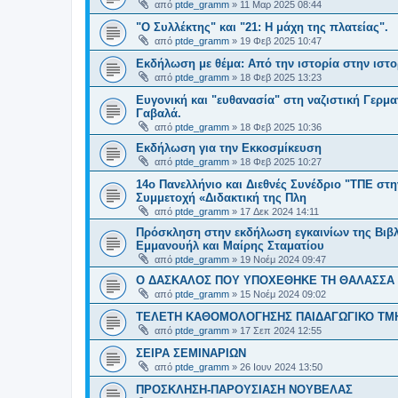
από
ptde_gramm
»
11 Μαρ 2025 08:44
"Ο Συλλέκτης" και "21: Η μάχη της πλατείας".
από
ptde_gramm
»
19 Φεβ 2025 10:47
Εκδήλωση με θέμα: Από την ιστορία στην ιστο
από
ptde_gramm
»
18 Φεβ 2025 13:23
Ευγονική και "ευθανασία" στη ναζιστική Γερμ
Γαβαλά.
από
ptde_gramm
»
18 Φεβ 2025 10:36
Εκδήλωση για την Εκκοσμίκευση
από
ptde_gramm
»
18 Φεβ 2025 10:27
14ο Πανελλήνιο και Διεθνές Συνέδριο "ΤΠΕ στ
Συμμετοχή «Διδακτική της Πλη
από
ptde_gramm
»
17 Δεκ 2024 14:11
Πρόσκληση στην εκδήλωση εγκαινίων της Βιβ
Εμμανουήλ και Μαίρης Σταματίου
από
ptde_gramm
»
19 Νοέμ 2024 09:47
Ο ΔΑΣΚΑΛΟΣ ΠΟΥ ΥΠΟΧΕΘΗΚΕ ΤΗ ΘΑΛΑΣΣΑ -
από
ptde_gramm
»
15 Νοέμ 2024 09:02
ΤΕΛΕΤΗ ΚΑΘΟΜΟΛΟΓΗΣΗΣ ΠΑΙΔΑΓΩΓΙΚΟ ΤΜ
από
ptde_gramm
»
17 Σεπ 2024 12:55
ΣΕΙΡΑ ΣΕΜΙΝΑΡΙΩΝ
από
ptde_gramm
»
26 Ιουν 2024 13:50
ΠΡΟΣΚΛΗΣΗ-ΠΑΡΟΥΣΙΑΣΗ ΝΟΥΒΕΛΑΣ