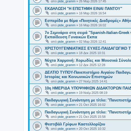
από
ptde_gramm
»
26 Μαρ 2026 17:45
ΕΚΔΗΛΩΣΗ "Η ΕΠΙΣΤΗΜΗ ΕΙΝΑΙ ΠΑΝΤΟΥ"
από
ptde_gramm
»
16 Μαρ 2026 16:54
Εσπερίδα με θέμα «Ποιητικές Διαδρομές» Αθ
από
ptde_gramm
»
16 Μαρ 2026 16:02
7ο Σεμινάριο στη σειρά "Spanish-Italian-Greek 
Εκπαίδευση Γυναικών Εκπα
από
ptde_gramm
»
02 Μαρ 2026 12:41
ΧΡΙΣΤΟΥΓΕΝΝΙΑΤΙΚΕΣ ΕΥΧΕΣ-ΠΑΙΔΑΓΩΓΙΚΟ
από
ptde_gramm
»
18 Δεκ 2025 10:31
Νύχτα Χαρμονή: Χορωδίες και Μουσικά Σύνολ
από
ptde_gramm
»
12 Δεκ 2025 12:28
ΔΕΛΤΙΟ ΤΥΠΟΥ-Πανεπιστήμιο Αιγαίου Παιδαγω
Ιστορίας και Κοινωνικών Επιστημών
από
ptde_gramm
»
27 Νοέμ 2025 14:41
10η ΗΜΕΡΙΔΑ ΥΠΟΨΗΦΙΩΝ ΔΙΔΑΚΤΟΡΩΝ ΠΑΙ
από
ptde_gramm
»
19 Νοέμ 2025 08:19
Παιδαγωγική Συνάντηση με τίτλο: "Πανεπιστήμι
από
ptde_gramm
»
21 Οκτ 2025 16:02
Παιδαγωγική Συνάντηση με τίτλο: "Πανεπιστήμι
από
ptde_gramm
»
21 Οκτ 2025 15:58
Φεστιβάλ Γρίφων Καστελλορίζου
από
ptde_gramm
»
20 Οκτ 2025 10:32