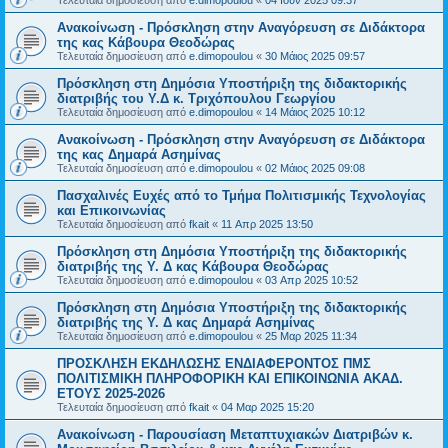
Τελευταία δημοσίευση από
e.dimopoulou
«
04 Ιουν 2025 09:37
Ανακοίνωση - Πρόσκληση στην Αναγόρευση σε Διδάκτορα
της κας Κάβουρα Θεοδώρας
Τελευταία δημοσίευση από
e.dimopoulou
«
30 Μάιος 2025 09:57
Πρόσκληση στη Δημόσια Υποστήριξη της διδακτορικής
διατριβής του Υ.Δ κ. Τριχόπουλου Γεωργίου
Τελευταία δημοσίευση από
e.dimopoulou
«
14 Μάιος 2025 10:12
Ανακοίνωση - Πρόσκληση στην Αναγόρευση σε Διδάκτορα
της κας Δημαρά Ασημίνας
Τελευταία δημοσίευση από
e.dimopoulou
«
02 Μάιος 2025 09:08
Πασχαλινές Ευχές από το Τμήμα Πολιτισμικής Τεχνολογίας
και Επικοινωνίας
Τελευταία δημοσίευση από
fkait
«
11 Απρ 2025 13:50
Πρόσκληση στη Δημόσια Υποστήριξη της διδακτορικής
διατριβής της Υ. Δ κας Κάβουρα Θεοδώρας
Τελευταία δημοσίευση από
e.dimopoulou
«
03 Απρ 2025 10:52
Πρόσκληση στη Δημόσια Υποστήριξη της διδακτορικής
διατριβής της Υ. Δ κας Δημαρά Ασημίνας
Τελευταία δημοσίευση από
e.dimopoulou
«
25 Μαρ 2025 11:34
ΠΡΟΣΚΛΗΣΗ ΕΚΔΗΛΩΣΗΣ ΕΝΔΙΑΦΕΡΟΝΤΟΣ ΠΜΣ
ΠΟΛΙΤΙΣΜΙΚΗ ΠΛΗΡΟΦΟΡΙΚΗ ΚΑΙ ΕΠΙΚΟΙΝΩΝΙΑ ΑΚΑΔ.
ΕΤΟΥΣ 2025-2026
Τελευταία δημοσίευση από
fkait
«
04 Μαρ 2025 15:20
Ανακοίνωση - Παρουσίαση Μεταπτυχιακών Διατριβών κ.