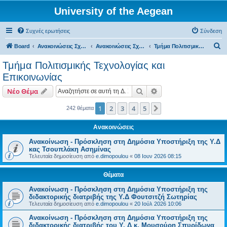
University of the Aegean
Συχνές ερωτήσεις
Σύνδεση
Α
Board
Ανακοινώσεις Σχολών, Τμημάτων, Συλλόγων & Υπηρεσιών
Ανακοινώσεις Σχολών & Τμημάτων (Μυτιλήνη)
Τμήμα Πολιτισμικής Τεχνολογίας και Επικοινωνίας
ν
Τμήμα Πολιτισμικής Τεχνολογίας και
α
Επικοινωνίας
ζ
Αναζήτηση
Ειδική αναζήτηση
Νέο Θέμα
ή
τ
1
2
3
4
5
Επόμενη
242 θέματα
η
Ανακοινώσεις
σ
Ανακοίνωση - Πρόσκληση στη Δημόσια Υποστήριξη της Υ.Δ
η
κας Τσουπλάκη Ασημίνας
Τελευταία δημοσίευση από
e.dimopoulou
«
08 Ιουν 2026 08:15
Θέματα
Ανακοίνωση - Πρόσκληση στη Δημόσια Υποστήριξη της
διδακτορικής διατριβής της Υ.Δ Φουτσιτζή Σωτηρίας
Τελευταία δημοσίευση από
e.dimopoulou
«
20 Ιούλ 2026 10:06
Ανακοίνωση - Πρόσκληση στη Δημόσια Υποστήριξη της
διδακτορικής διατριβής του Υ. Δ κ. Μουσούρη Σπυρίδωνα