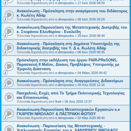
Τελευταία δημοσίευση από
e.dimopoulou
«
17 Ιούλ 2026 08:28
Ανακοίνωση - Πρόσκληση στην αναγόρευση του διδάκτορος
κ. Κωλέτη Αδάμ
Τελευταία δημοσίευση από
e.dimopoulou
«
09 Ιούλ 2026 09:29
Ανακοίνωση-Παρουσίαση της Μεταπτυχιακής Διατριβής του
κ. Στεφάνου Ελευθερίου - Ευκλείδη
Τελευταία δημοσίευση από
e.dimopoulou
«
29 Ιουν 2026 08:49
Ανακοίνωση - Πρόσκληση στη Δημόσια Υποστήριξη της
διδακτορικής διατριβής του Υ. Δ κ. Κωλέτη Αδάμ
Τελευταία δημοσίευση από
e.dimopoulou
«
08 Ιουν 2026 08:35
Πρόσκληση στην εκδήλωση του έργου FAIR-PReSONS,
Παρασκευή 8 Μαΐου, Δίκαιες Προβλέψεις Υποτροπής με
Έμφυλη Διάσταση
Τελευταία δημοσίευση από
e.dimopoulou
«
04 Μάιος 2026 09:42
Ανακοίνωση - Πρόσκληση στις Αναγορεύσεις Διδακτόρων
Τελευταία δημοσίευση από
e.dimopoulou
«
28 Απρ 2026 12:16
Πασχαλινές Ευχές από Το Τμήμα Πολιτισμικής Τεχνολογίας
και Επικοινωνίας
Τελευταία δημοσίευση από
fkait
«
06 Απρ 2026 12:37
Ανακοίνωση-Παρουσίαση Μεταπτυχιακών Εργασιών κ.κ
ΓΚΑΡΙΠΗ ΝΙΚΟΛΑΟΥ & ΠΑΣΤΡΑΚΗ ΦΩΤΙΟΥ
Τελευταία δημοσίευση από
e.dimopoulou
«
02 Μαρ 2026 08:40
Ανακοίνωση - Παρουσίαση της Μεταπτυχιακής -
Διπλωματικής Εργασίας του κ. ΧΑΝΔΡΙΝΟΥ ΝΙΚΟΛΑΟΥ