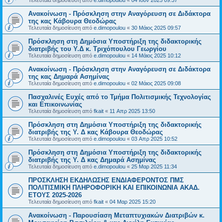
Τελευταία δημοσίευση από
e.dimopoulou
«
04 Ιουν 2025 09:37
Ανακοίνωση - Πρόσκληση στην Αναγόρευση σε Διδάκτορα
της κας Κάβουρα Θεοδώρας
Τελευταία δημοσίευση από
e.dimopoulou
«
30 Μάιος 2025 09:57
Πρόσκληση στη Δημόσια Υποστήριξη της διδακτορικής
διατριβής του Υ.Δ κ. Τριχόπουλου Γεωργίου
Τελευταία δημοσίευση από
e.dimopoulou
«
14 Μάιος 2025 10:12
Ανακοίνωση - Πρόσκληση στην Αναγόρευση σε Διδάκτορα
της κας Δημαρά Ασημίνας
Τελευταία δημοσίευση από
e.dimopoulou
«
02 Μάιος 2025 09:08
Πασχαλινές Ευχές από το Τμήμα Πολιτισμικής Τεχνολογίας
και Επικοινωνίας
Τελευταία δημοσίευση από
fkait
«
11 Απρ 2025 13:50
Πρόσκληση στη Δημόσια Υποστήριξη της διδακτορικής
διατριβής της Υ. Δ κας Κάβουρα Θεοδώρας
Τελευταία δημοσίευση από
e.dimopoulou
«
03 Απρ 2025 10:52
Πρόσκληση στη Δημόσια Υποστήριξη της διδακτορικής
διατριβής της Υ. Δ κας Δημαρά Ασημίνας
Τελευταία δημοσίευση από
e.dimopoulou
«
25 Μαρ 2025 11:34
ΠΡΟΣΚΛΗΣΗ ΕΚΔΗΛΩΣΗΣ ΕΝΔΙΑΦΕΡΟΝΤΟΣ ΠΜΣ
ΠΟΛΙΤΙΣΜΙΚΗ ΠΛΗΡΟΦΟΡΙΚΗ ΚΑΙ ΕΠΙΚΟΙΝΩΝΙΑ ΑΚΑΔ.
ΕΤΟΥΣ 2025-2026
Τελευταία δημοσίευση από
fkait
«
04 Μαρ 2025 15:20
Ανακοίνωση - Παρουσίαση Μεταπτυχιακών Διατριβών κ.