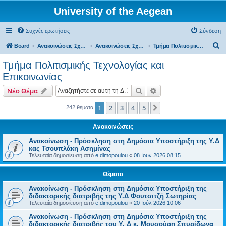
University of the Aegean
Συχνές ερωτήσεις
Σύνδεση
Α
Board
Ανακοινώσεις Σχολών, Τμημάτων, Συλλόγων & Υπηρεσιών
Ανακοινώσεις Σχολών & Τμημάτων (Μυτιλήνη)
Τμήμα Πολιτισμικής Τεχνολογίας και Επικοινωνίας
ν
Τμήμα Πολιτισμικής Τεχνολογίας και
α
Επικοινωνίας
ζ
Αναζήτηση
Ειδική αναζήτηση
Νέο Θέμα
ή
τ
1
2
3
4
5
Επόμενη
242 θέματα
η
Ανακοινώσεις
σ
Ανακοίνωση - Πρόσκληση στη Δημόσια Υποστήριξη της Υ.Δ
η
κας Τσουπλάκη Ασημίνας
Τελευταία δημοσίευση από
e.dimopoulou
«
08 Ιουν 2026 08:15
Θέματα
Ανακοίνωση - Πρόσκληση στη Δημόσια Υποστήριξη της
διδακτορικής διατριβής της Υ.Δ Φουτσιτζή Σωτηρίας
Τελευταία δημοσίευση από
e.dimopoulou
«
20 Ιούλ 2026 10:06
Ανακοίνωση - Πρόσκληση στη Δημόσια Υποστήριξη της
διδακτορικής διατριβής του Υ. Δ κ. Μουσούρη Σπυρίδωνα