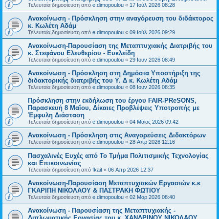
Τελευταία δημοσίευση από
e.dimopoulou
«
17 Ιούλ 2026 08:28
Ανακοίνωση - Πρόσκληση στην αναγόρευση του διδάκτορος
κ. Κωλέτη Αδάμ
Τελευταία δημοσίευση από
e.dimopoulou
«
09 Ιούλ 2026 09:29
Ανακοίνωση-Παρουσίαση της Μεταπτυχιακής Διατριβής του
κ. Στεφάνου Ελευθερίου - Ευκλείδη
Τελευταία δημοσίευση από
e.dimopoulou
«
29 Ιουν 2026 08:49
Ανακοίνωση - Πρόσκληση στη Δημόσια Υποστήριξη της
διδακτορικής διατριβής του Υ. Δ κ. Κωλέτη Αδάμ
Τελευταία δημοσίευση από
e.dimopoulou
«
08 Ιουν 2026 08:35
Πρόσκληση στην εκδήλωση του έργου FAIR-PReSONS,
Παρασκευή 8 Μαΐου, Δίκαιες Προβλέψεις Υποτροπής με
Έμφυλη Διάσταση
Τελευταία δημοσίευση από
e.dimopoulou
«
04 Μάιος 2026 09:42
Ανακοίνωση - Πρόσκληση στις Αναγορεύσεις Διδακτόρων
Τελευταία δημοσίευση από
e.dimopoulou
«
28 Απρ 2026 12:16
Πασχαλινές Ευχές από Το Τμήμα Πολιτισμικής Τεχνολογίας
και Επικοινωνίας
Τελευταία δημοσίευση από
fkait
«
06 Απρ 2026 12:37
Ανακοίνωση-Παρουσίαση Μεταπτυχιακών Εργασιών κ.κ
ΓΚΑΡΙΠΗ ΝΙΚΟΛΑΟΥ & ΠΑΣΤΡΑΚΗ ΦΩΤΙΟΥ
Τελευταία δημοσίευση από
e.dimopoulou
«
02 Μαρ 2026 08:40
Ανακοίνωση - Παρουσίαση της Μεταπτυχιακής -
Διπλωματικής Εργασίας του κ. ΧΑΝΔΡΙΝΟΥ ΝΙΚΟΛΑΟΥ