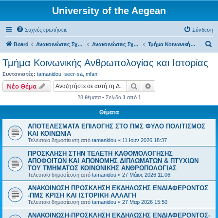
University of the Aegean
Συχνές ερωτήσεις
Σύνδεση
Α
Board
Ανακοινώσεις Σχολών, Τμημάτων, Συλλόγων & Υπηρεσιών
Ανακοινώσεις Σχολών & Τμημάτων (Μυτιλήνη)
Τμήμα Κοινωνικής Ανθρωπολογίας και Ιστορίας
ν
Τμήμα Κοινωνικής Ανθρωπολογίας και Ιστορίας
α
Συντονιστές:
tamanidou
,
secr-sa
,
mfan
ζ
Αναζήτηση
Ειδική αναζήτηση
Νέο Θέμα
ή
28 θέματα • Σελίδα
1
από
1
τ
Θέματα
η
ΑΠΟΤΕΛΕΣΜΑΤΑ ΕΠΙΛΟΓΗΣ ΣΤΟ ΠΜΣ ΦΥΛΟ ΠΟΛΙΤΙΣΜΟΣ
σ
ΚΑΙ ΚΟΙΝΩΝΙΑ
η
Τελευταία δημοσίευση από
tamanidou
«
11 Ιουν 2026 18:37
ΠΡΟΣΚΛΗΣΗ ΣΤΗΝ ΤΕΛΕΤΗ ΚΑΘΟΜΟΛΟΓΗΣΗΣ
ΑΠΟΦΟΙΤΩΝ ΚΑΙ ΑΠΟΝΟΜΗΣ ΔΙΠΛΩΜΑΤΩΝ & ΠΤΥΧΙΩΝ
ΤΟΥ ΤΜΗΜΑΤΟΣ ΚΟΙΝΩΝΙΚΗΣ ΑΝΘΡΩΠΟΛΟΓΙΑΣ
Τελευταία δημοσίευση από
tamanidou
«
27 Μάιος 2026 11:06
ΑΝΑΚΟΙΝΩΣΗ ΠΡΟΣΚΛΗΣΗ ΕΚΔΗΛΩΣΗΣ ΕΝΔΙΑΦΕΡΟΝΤΟΣ
-ΠΜΣ ΚΡΙΣΗ ΚΑΙ ΙΣΤΟΡΙΚΗ ΑΛΛΑΓΗ
Τελευταία δημοσίευση από
tamanidou
«
27 Μαρ 2026 15:50
ΑΝΑΚΟΙΝΩΣΗ-ΠΡΟΣΚΛΗΣΗ ΕΚΔΗΛΩΣΗΣ ΕΝΔΙΑΦΕΡΟΝΤΟΣ-