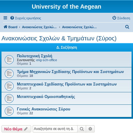
University of the Aegean
Συχνές ερωτήσεις
Σύνδεση
Α
Board
Ανακοινώσεις Σχολών, Τμημάτων, Συλλόγων & Υπηρεσιών
Ανακοινώσεις Σχολών & Τμημάτων (Σύρος)
ν
Ανακοινώσεις Σχολών & Τμημάτων (Σύρος)
α
Δ. Συζήτηση
ζ
ή
Πολυτεχνική Σχολή
Συντονιστής:
eng-sch-office
τ
Θέματα:
1
η
Τμήμα Μηχανικών Σχεδίασης Προϊόντων και Συστημάτων
Θέματα:
18
σ
Μεταπτυχιακό Σχεδίασης Προϊόντων και Συστημάτων
η
Θέματα:
2
Μεταπτυχιακό Ομοιοπαθητικής
Γενικές Ανακοινώσεις Σύρου
Θέματα:
22
Αναζήτηση
Ειδική αναζήτηση
Νέο Θέμα