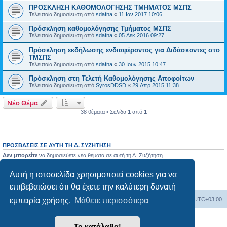
ΠΡΟΣΚΛΗΣΗ ΚΑΘΟΜΟΛΟΓΗΣΗΣ ΤΜΗΜΑΤΟΣ ΜΣΠΣ
Τελευταία δημοσίευση από
sdafna
«
11 Ιαν 2017 10:06
Πρόσκληση καθομολόγησης Τμήματος ΜΣΠΣ
Τελευταία δημοσίευση από
sdafna
«
05 Δεκ 2016 09:27
Πρόσκληση εκδήλωσης ενδιαφέροντος για Διδάσκοντες στο
ΤΜΣΠΣ
Τελευταία δημοσίευση από
sdafna
«
30 Ιουν 2015 10:47
Πρόσκληση στη Τελετή Καθομολόγησης Αποφοίτων
Τελευταία δημοσίευση από
SyrosDDSD
«
29 Απρ 2015 11:38
Νέο Θέμα
38 θέματα • Σελίδα
1
από
1
ΠΡΟΣΒΆΣΕΙΣ ΣΕ ΑΥΤΉ ΤΗ Δ. ΣΥΖΉΤΗΣΗ
Δεν μπορείτε
να δημοσιεύετε νέα θέματα σε αυτή τη Δ. Συζήτηση
Δεν μπορείτε
να απαντάτε σε θέματα σε αυτή τη Δ. Συζήτηση
Δεν μπορείτε
να επεξεργάζεστε τις δημοσιεύσεις σας σε αυτή τη Δ. Συζήτηση
Αυτή η ιστοσελίδα χρησιμοποιεί cookies για να
Δεν μπορείτε
να διαγράφετε τις δημοσιεύσεις σας σε αυτή τη Δ. Συζήτηση
Δεν μπορείτε
να επισυνάπτετε αρχεία σε αυτή τη Δ. Συζήτηση
επιβεβαιώσει ότι θα έχετε την καλύτερη δυνατή
Board
Διαγραφή cookies
Όλοι οι χρόνοι είναι
UTC+03:00
εμπειρία χρήσης.
Μάθετε περισσότερα
Δημιουργήθηκε από
phpBB
® Forum Software © phpBB Limited
Το κατάλαβα!