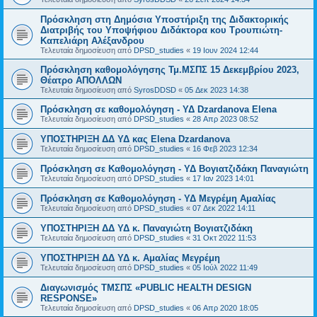
Πρόσκληση στη Δημόσια Υποστήριξη της Διδακτορικής
Διατριβής του Υποψήφιου Διδάκτορα κου Τρουπιώτη-
Καπελιάρη Αλέξανδρου
Τελευταία δημοσίευση από
DPSD_studies
«
19 Ιουν 2024 12:44
Πρόσκληση καθομολόγησης Τμ.ΜΣΠΣ 15 Δεκεμβρίου 2023,
Θέατρο ΑΠΟΛΛΩΝ
Τελευταία δημοσίευση από
SyrosDDSD
«
05 Δεκ 2023 14:38
Πρόσκληση σε καθομολόγηση - ΥΔ Dzardanova Elena
Τελευταία δημοσίευση από
DPSD_studies
«
28 Απρ 2023 08:52
ΥΠΟΣΤΗΡΙΞΗ ΔΔ ΥΔ κας Elena Dzardanova
Τελευταία δημοσίευση από
DPSD_studies
«
16 Φεβ 2023 12:34
Πρόσκληση σε Καθομολόγηση - ΥΔ Βογιατζιδάκη Παναγιώτη
Τελευταία δημοσίευση από
DPSD_studies
«
17 Ιαν 2023 14:01
Πρόσκληση σε Καθομολόγηση - ΥΔ Μεγρέμη Αμαλίας
Τελευταία δημοσίευση από
DPSD_studies
«
07 Δεκ 2022 14:11
ΥΠΟΣΤΗΡΙΞΗ ΔΔ ΥΔ κ. Παναγιώτη Βογιατζιδάκη
Τελευταία δημοσίευση από
DPSD_studies
«
31 Οκτ 2022 11:53
ΥΠΟΣΤΗΡΙΞΗ ΔΔ ΥΔ κ. Αμαλίας Μεγρέμη
Τελευταία δημοσίευση από
DPSD_studies
«
05 Ιούλ 2022 11:49
Διαγωνισμός ΤΜΣΠΣ «PUBLIC HEALTH DESIGN
RESPONSE»
Τελευταία δημοσίευση από
DPSD_studies
«
06 Απρ 2020 18:05