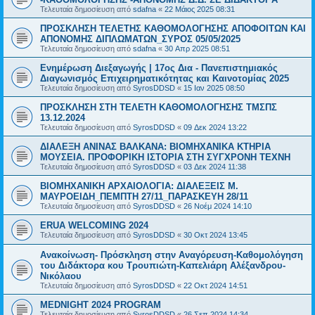
Τελευταία δημοσίευση από
sdafna
«
22 Μάιος 2025 08:31
ΠΡΟΣΚΛΗΣΗ ΤΕΛΕΤΗΣ ΚΑΘΟΜΟΛΟΓΗΣΗΣ ΑΠΟΦΟΙΤΩΝ ΚΑΙ
ΑΠΟΝΟΜΗΣ ΔΙΠΛΩΜΑΤΩΝ_ΣΥΡΟΣ 05/05/2025
Τελευταία δημοσίευση από
sdafna
«
30 Απρ 2025 08:51
Ενημέρωση Διεξαγωγής | 17ος Δια - Πανεπιστημιακός
Διαγωνισμός Επιχειρηματικότητας και Καινοτομίας 2025
Τελευταία δημοσίευση από
SyrosDDSD
«
15 Ιαν 2025 08:50
ΠΡΟΣΚΛΗΣΗ ΣΤΗ ΤΕΛΕΤΗ ΚΑΘΟΜΟΛΟΓΗΣΗΣ ΤΜΣΠΣ
13.12.2024
Τελευταία δημοσίευση από
SyrosDDSD
«
09 Δεκ 2024 13:22
ΔΙΑΛΕΞΗ ΑΝΙΝΑΣ ΒΑΛΚΑΝΑ: ΒΙΟΜΗΧΑΝΙΚΑ ΚΤΗΡΙΑ
ΜΟΥΣΕΙΑ. ΠΡΟΦΟΡΙΚΗ ΙΣΤΟΡΙΑ ΣΤΗ ΣΥΓΧΡΟΝΗ ΤΕΧΝΗ
Τελευταία δημοσίευση από
SyrosDDSD
«
03 Δεκ 2024 11:38
ΒΙΟΜΗΧΑΝΙΚΗ ΑΡΧΑΙΟΛΟΓΙΑ: ΔΙΑΛΕΞΕΙΣ Μ.
ΜΑΥΡΟΕΙΔΗ_ΠΕΜΠΤΗ 27/11_ΠΑΡΑΣΚΕΥΗ 28/11
Τελευταία δημοσίευση από
SyrosDDSD
«
26 Νοέμ 2024 14:10
ERUA WELCOMING 2024
Τελευταία δημοσίευση από
SyrosDDSD
«
30 Οκτ 2024 13:45
Ανακοίνωση- Πρόσκληση στην Αναγόρευση-Καθομολόγηση
του Διδάκτορα κου Τρουπιώτη-Καπελιάρη Αλέξανδρου-
Νικόλαου
Τελευταία δημοσίευση από
SyrosDDSD
«
22 Οκτ 2024 14:51
MEDNIGHT 2024 PROGRAM
Τελευταία δημοσίευση από
SyrosDDSD
«
26 Σεπ 2024 14:34