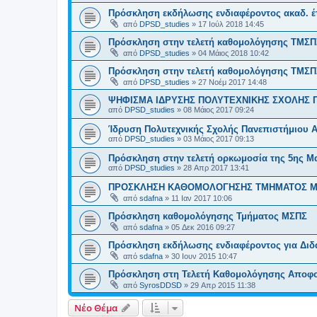
Πρόσκληση εκδήλωσης ενδιαφέροντος ακαδ. έτ
από
DPSD_studies
»
17 Ιούλ 2018 14:45
Πρόσκληση στην τελετή καθομολόγησης ΤΜΣΠΣ
από
DPSD_studies
»
04 Μάιος 2018 10:42
Πρόσκληση στην τελετή καθομολόγησης ΤΜΣΠΣ
από
DPSD_studies
»
27 Νοέμ 2017 14:48
ΨΗΦΙΣΜΑ ΙΔΡΥΣΗΣ ΠΟΛΥΤΕΧΝΙΚΗΣ ΣΧΟΛΗΣ Π
από
DPSD_studies
»
08 Μάιος 2017 09:24
Ίδρυση Πολυτεχνικής Σχολής Πανεπιστήμιου Α
από
DPSD_studies
»
03 Μάιος 2017 09:13
Πρόσκληση στην τελετή ορκωμοσία της 5ης Μ
από
DPSD_studies
»
28 Απρ 2017 13:41
ΠΡΟΣΚΛΗΣΗ ΚΑΘΟΜΟΛΟΓΗΣΗΣ ΤΜΗΜΑΤΟΣ Μ
από
sdafna
»
11 Ιαν 2017 10:06
Πρόσκληση καθομολόγησης Τμήματος ΜΣΠΣ
από
sdafna
»
05 Δεκ 2016 09:27
Πρόσκληση εκδήλωσης ενδιαφέροντος για Δι
από
sdafna
»
30 Ιουν 2015 10:47
Πρόσκληση στη Τελετή Καθομολόγησης Αποφ
από
SyrosDDSD
»
29 Απρ 2015 11:38
Νέο Θέμα