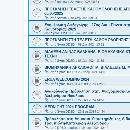
από
sdafna
»
22 Μάιος 2025 08:31
ΠΡΟΣΚΛΗΣΗ ΤΕΛΕΤΗΣ ΚΑΘΟΜΟΛΟΓΗΣΗΣ ΑΠ
05/05/2025
από
sdafna
»
30 Απρ 2025 08:51
Ενημέρωση Διεξαγωγής | 17ος Δια - Πανεπιστη
Καινοτομίας 2025
από
SyrosDDSD
»
15 Ιαν 2025 08:50
ΠΡΟΣΚΛΗΣΗ ΣΤΗ ΤΕΛΕΤΗ ΚΑΘΟΜΟΛΟΓΗΣΗΣ ΤΜ
από
SyrosDDSD
»
09 Δεκ 2024 13:22
ΔΙΑΛΕΞΗ ΑΝΙΝΑΣ ΒΑΛΚΑΝΑ: ΒΙΟΜΗΧΑΝΙΚΑ Κ
ΤΕΧΝΗ
από
SyrosDDSD
»
03 Δεκ 2024 11:38
ΒΙΟΜΗΧΑΝΙΚΗ ΑΡΧΑΙΟΛΟΓΙΑ: ΔΙΑΛΕΞΕΙΣ Μ. 
από
SyrosDDSD
»
26 Νοέμ 2024 14:10
ERUA WELCOMING 2024
από
SyrosDDSD
»
30 Οκτ 2024 13:45
Ανακοίνωση- Πρόσκληση στην Αναγόρευση-Κα
Αλέξανδρου-Νικόλαου
από
SyrosDDSD
»
22 Οκτ 2024 14:51
MEDNIGHT 2024 PROGRAM
από
SyrosDDSD
»
26 Σεπ 2024 14:34
Πρόσκληση στη Δημόσια Υποστήριξη της Διδα
Τρουπιώτη-Καπελιάρη Αλέξανδρου
από
DPSD_studies
»
19 Ιουν 2024 12:44