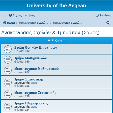
University of the Aegean
Συχνές ερωτήσεις
Σύνδεση
Α
Board
Ανακοινώσεις Σχολών, Τμημάτων, Συλλόγων & Υπηρεσιών
Ανακοινώσεις Σχολών & Τμημάτων (Σάμος)
ν
Ανακοινώσεις Σχολών & Τμημάτων (Σάμος)
α
Δ. Συζήτηση
ζ
ή
Σχολή Θετικών Επιστημών
Θέματα:
102
τ
Τμήμα Μαθηματικών
η
Θέματα:
350
σ
Μεταπτυχιακό Μαθηματικού
η
Θέματα:
267
Τμήμα Στατιστικής
Συντονιστής:
dsas
Θέματα:
356
Μεταπτυχιακό Στατιστικής
Θέματα:
190
Τμήμα Πληροφορικής
Συντονιστής:
dicsd
Θέματα:
124